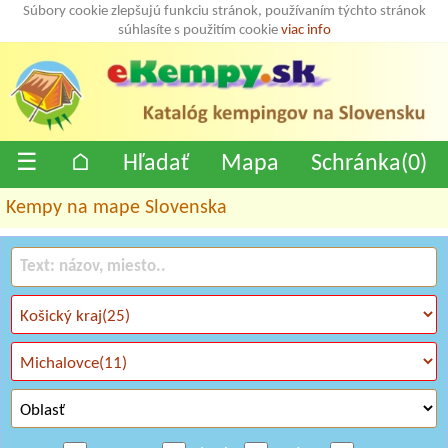
Súbory cookie zlepšujú funkciu stránok, používaním týchto stránok
súhlasíte s použitím cookie
viac info
☰
⌂
Hľadať
Mapa
Schránka(
0
)
Kempy na mape Slovenska