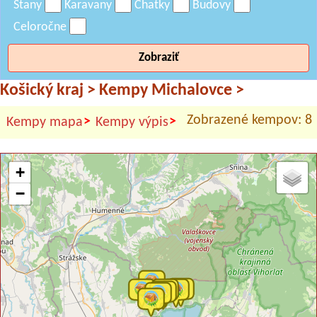
Stany
Karavany
Chatky
Budovy
Celoročne
Zobraziť
Košický kraj
>
Kempy Michalovce
>
Zobrazené kempov: 8
>
>
Kempy mapa
Kempy výpis
+
−