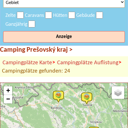
Zelte
Caravans
Hütten
Gebäude
Ganzjährig
Anzeige
Camping Prešovský kraj
>
>
>
Campingplätze Karte
Campingplätze Auflistung
Campingplätze gefunden: 24
+
−