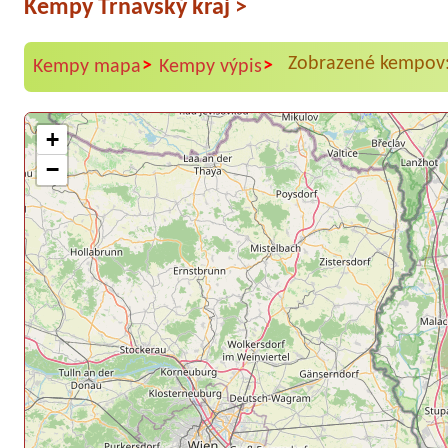
Kempy Trnavský kraj
>
Zobrazené kempov:
>
>
Kempy mapa
Kempy výpis
+
−