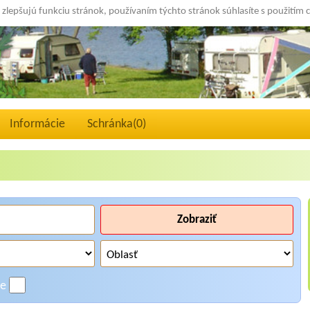
 zlepšujú funkciu stránok, používaním týchto stránok súhlasíte s použitím 
Informácie
Schránka(
0
)
Zobraziť
ne