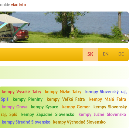
cookie
viac info
SK
EN
DE
kempy Vysoké Tatry
kempy Nízke Tatry
kempy Slovenský raj,
Spiš
kempy Pieniny
kempy Veľká Fatra
kempy Malá Fatra
kempy Orava
kempy Kysuce
kempy Gemer
kempy Slovenský
raj, Spiš
kempy Západné Slovensko
kempy Južné Slovensko
kempy Stredné Slovensko
kempy Východné Slovensko