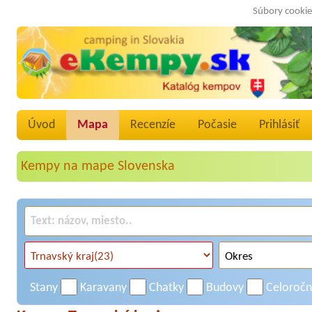
Súbory cookie
Úvod
Mapa
Recenzíe
Počasie
Prihlásiť
Kempy na mape Slovenska
Stany
Karavany
Chatky
Budovy
Celoroč