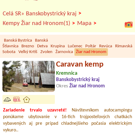
>
Celá SR»
Banskobystrický kraj
>
>
Kempy Žiar nad Hronom(1)
Mapa
Banská Bystrica
Banská
Štiavnica
Brezno
Detva
Krupina
Lučenec
Poltár
Revúca
Rimavská
Sobota
Veľký Krtíš
Zvolen
Žarnovica
Žiar nad Hronom
Caravan kemp
Kremnica
Banskobystrický kraj
Okres
Žiar nad Hronom
Zariadenie trvalo uzavreté!
Návštevníkom autocampingu
ponúkame ubytovanie v 16-tich trojposteľových chatkách
vybavených aj pre prípad chladnejšieho počasia elektrickým
vykuro..