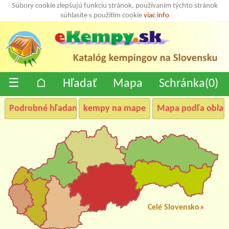
Súbory cookie zlepšujú funkciu stránok, používaním týchto stránok
súhlasíte s použitím cookie
viac info
☰
⌂
Hľadať
Mapa
Schránka(
0
)
Podrobné hľadanie
kempy na mape
Mapa podľa oblast
Celé Slovensko
»