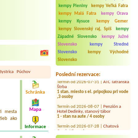
kempy Pieniny
kempy Veľká Fatra
kempy Malá Fatra
kempy Orava
kempy Kysuce
kempy Gemer
kempy Slovenský raj, Spiš
kempy
Západné Slovensko
kempy Južné
Termín od 2026-08-03 |
ATC Račkova
Slovensko
kempy Stredné
dolina
dve postele, dospela mam a dieta
Slovensko
kempy Východné
Slovensko
Termín od 2026-07-31 |
Kemping
Rybníky Opatovce
Bystrica
Púchov
Poslední rezervace:
Termín od 2026-07-31 |
ATC Tatranská
Štrba
1 stan. miesto s el. pripojkou pri vode
,3 osoby
Schránka
Termín od 2026-08-07 |
Penzión a
Hotel Dedinky, stanový tábor
Mapa
1 - stan na aute / 4 osoby
ti mesta
žieb ako
Termín od 2026-07-28 |
Chatová
Osada Vincov les
Informace
Termín od 2026-07-27 |
Penzión a