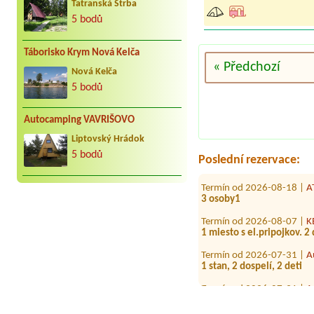
Tatranská Štrba
5 bodů
Táborisko Krym Nová Kelča
« Předchozí
Nová Kelča
Termín od 2026-08-02 |
A
5 bodů
Campervan 2 adults 2 chil
Termín od 2026-07-24 |
A
Autocamping VAVRIŠOVO
1x Autostan/ male.auto/ a
Liptovský Hrádok
Termín od 2026-07-21 |
m
5 bodů
Poslední rezervace:
Termín od 2026-08-18 |
A
3 osoby1
Termín od 2026-08-07 |
K
1 miesto s el.pripojkov. 2
Termín od 2026-07-31 |
A
1 stan, 2 dospelí, 2 deti
Termín od 2026-07-31 |
A
1 miesto pre jeden stan 3
Termín od 2026-07-23 |
C