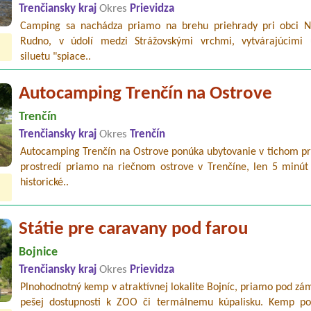
Trenčiansky kraj
Okres
Prievidza
Camping sa nachádza priamo na brehu priehrady pri obci Ni
Rudno, v údolí medzi Strážovskými vrchmi, vytvárajúcimi 
siluetu "spiace..
Autocamping Trenčín na Ostrove
Trenčín
Trenčiansky kraj
Okres
Trenčín
Autocamping Trenčín na Ostrove ponúka ubytovanie v tichom p
prostredí priamo na riečnom ostrove v Trenčíne, len 5 minút
historické..
Státie pre caravany pod farou
Bojnice
Trenčiansky kraj
Okres
Prievidza
Plnohodnotný kemp v atraktívnej lokalite Bojníc, priamo pod z
pešej dostupnosti k ZOO či termálnemu kúpalisku. Kemp p