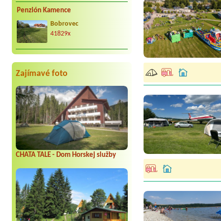
Penzión Kamence
Bobrovec
41829x
Zajímavé foto
CHATA TALE - Dom Horskej služby