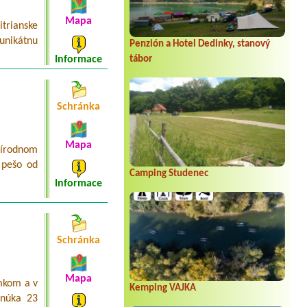
Mapa
trianske
unikátnu
Penzión a Hotel Dedinky, stanový
tábor
Informace
Schránka
Mapa
rírodnom
 pešo od
Camping Studenec
Informace
Schránka
Mapa
ámkom a v
Kemping VAJKA
onúka 23