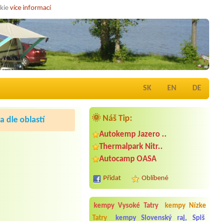
okie
více informací
SK
EN
DE
🌞 Náš Tip:
 dle oblastí
Autokemp Jazero ..
Thermalpark Nitr..
Autocamp OASA
Přidat
Oblíbené
kempy Vysoké Tatry
kempy Nízke
Tatry
kempy Slovenský raj, Spiš