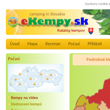
Soubory cookie z
Úvod
Mapa
Recenze
Počasí
Přihlásit
Počasí
Podrobné hl
Kempy na videu
Hodnocení kempů