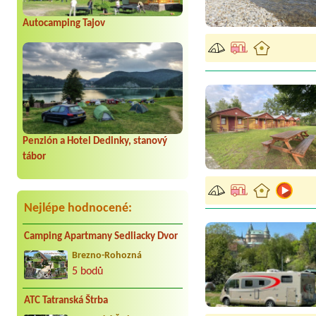
Autocamping Tajov
Penzión a Hotel Dedinky, stanový
tábor
Nejlépe hodnocené:
Camping Apartmany Sedliacky Dvor
Brezno-Rohozná
5 bodů
ATC Tatranská Štrba