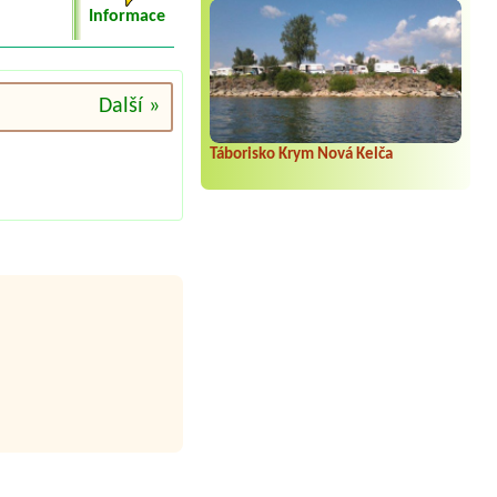
Informace
Další »
Táborisko Krym Nová Kelča