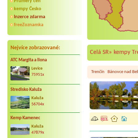
Průmery cen
kempy Česko
Inzerce zdarma
freeZoznamka
Nejvíce zobrazované:
Celá SR»
kempy Tr
ATC Margita a Ilona
Levice
Trenčín
Bánovce nad Be
75951x
Stredisko Kaluža
Kaluža
56704x
Kemp Kamenec
Kaluža
47879x