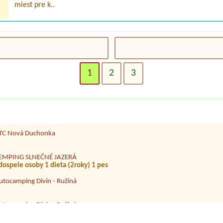
miest pre k..
VA Thermalpark Diakovce
dren age 10 & 14 with electric
1
2
3
reál AQUAREA Čierna Voda
 1x stan pre 1 osobu
inicamping jana
TC Nová Duchonka
EMPING SLNEČNÉ JAZERÁ
 dospele osoby 1 dieta (2roky) 1 pes
utocamping Divín - Ružiná
utocamping Divín - Ružiná
 dospelý a jedno babatko1 miesto prípojka
amp Oravice