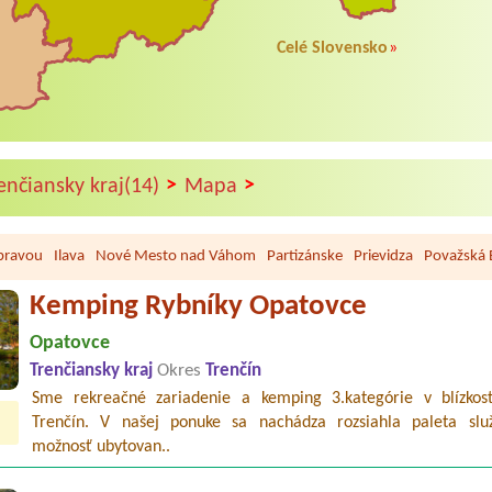
Celé Slovensko
»
>
>
enčiansky kraj(14)
Mapa
bravou
Ilava
Nové Mesto nad Váhom
Partizánske
Prievidza
Považská 
Kemping Rybníky Opatovce
Opatovce
Trenčiansky kraj
Okres
Trenčín
Sme rekreačné zariadenie a kemping 3.kategórie v blízkos
Trenčín. V našej ponuke sa nachádza rozsiahla paleta slu
možnosť ubytovan..