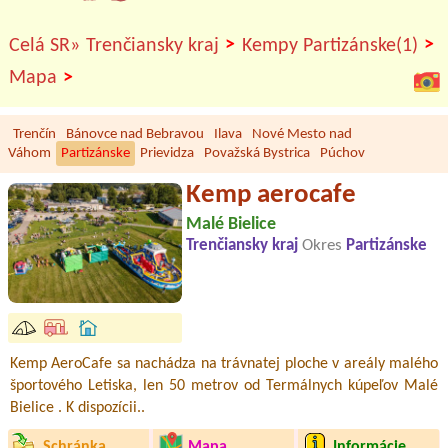
>
>
Celá SR»
Trenčiansky kraj
Kempy Partizánske(1)
>
Mapa
Trenčín
Bánovce nad Bebravou
Ilava
Nové Mesto nad
Váhom
Partizánske
Prievidza
Považská Bystrica
Púchov
Kemp aerocafe
Malé Bielice
Trenčiansky kraj
Okres
Partizánske
Kemp AeroCafe sa nachádza na trávnatej ploche v areály malého
športového Letiska, len 50 metrov od Termálnych kúpeľov Malé
Bielice . K dispozícii..
Schránka
Mapa
Informácie