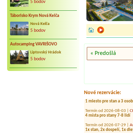
5 bodov
Táborisko Krym Nová Kelča
Nová Kelča
5 bodov
Autocamping VAVRIŠOVO
« Predošlá
Liptovský Hrádok
5 bodov
Termín od 2026-07-21 |
c
Campervan 4 people No el
Termín od 2026-07-27 |
P
1 místo pro stan, 3 osoby
Termín od 2026-07-20 |
A
Nové rezervácie:
1 miesto pre stan a 3 osob
Termín od 2026-08-03 |
C
4 místa pro stany 7-8 lidí
Termín od 2026-07-29 |
A
1x stan, 2x dospelí, 1x die