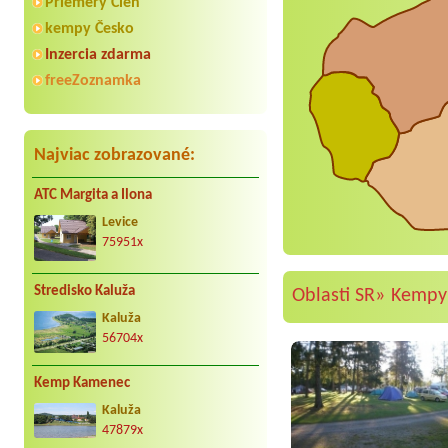
Priemery Cien
kempy Česko
Inzercia zdarma
freeZoznamka
Najviac zobrazované:
ATC Margita a Ilona
Levice
75951x
Stredisko Kaluža
Oblasti SR»
Kempy 
Kaluža
56704x
Kemp Kamenec
Kaluža
47879x