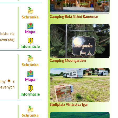
Camping Belá Nižné Kamence
Schránka
Mapa
iesto na
ovenskej
Informácie
Camping Moongarden
Schránka
Mapa
liny 🌳 a
bavených
Informácie
Stellplatz Vinárstva Igar
Schránka