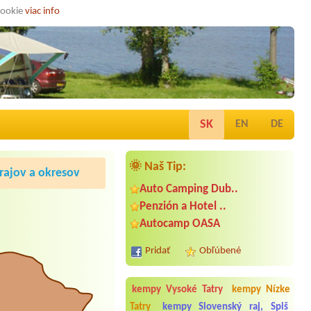
cookie
viac info
SK
EN
DE
🌞 Naš Tip:
ajov a okresov
Auto Camping Dub..
Penzión a Hotel ..
Autocamp OASA
Pridať
Obľúbené
kempy Vysoké Tatry
kempy Nízke
Tatry
kempy Slovenský raj, Spiš