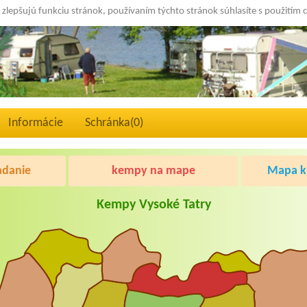
 zlepšujú funkciu stránok, používaním týchto stránok súhlasíte s použitím 
Informácie
Schránka(
0
)
adanie
kempy na mape
Mapa kr
Kempy Vysoké Tatry