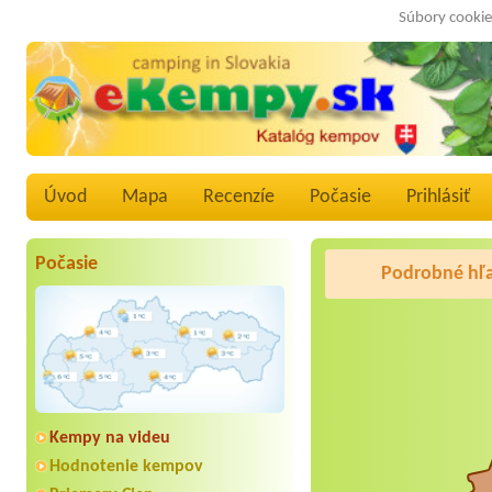
Súbory cookie
Úvod
Mapa
Recenzíe
Počasie
Prihlásiť
Počasie
Podrobné hľ
Kempy na videu
Hodnotenie kempov