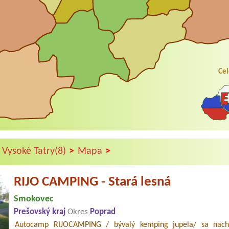
Cel
>
>
Vysoké Tatry(8)
Mapa
RIJO CAMPING - Stará lesná
Smokovec
Prešovský kraj
Okres
Poprad
Autocamp RIJOCAMPING / bývalý kemping jupela/ sa nach