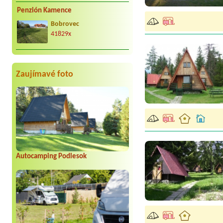
Penzión Kamence
Bobrovec
41829x
Zaujímavé foto
Autocamping Podlesok