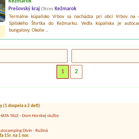
Kežmarok
Prešovský kraj
Okres
Kežmarok
Termálne kúpalisko Vrbov sa nachádza pri obci Vrbov na 
Spišského Štvrtka do Kežmarku. Vedľa kúpaliska je autoc
bungalovy. Okolie ..
amping.bratislava.sk
ectric
1
2
enzión a Hotel Dedinky, stanový tábor
utocamping Podlesok
y (1 dospela a 2 deti)
HATA TALE - Dom Horskej služby
utocamping Divín - Ružiná
ťa 15r. na 1 noc