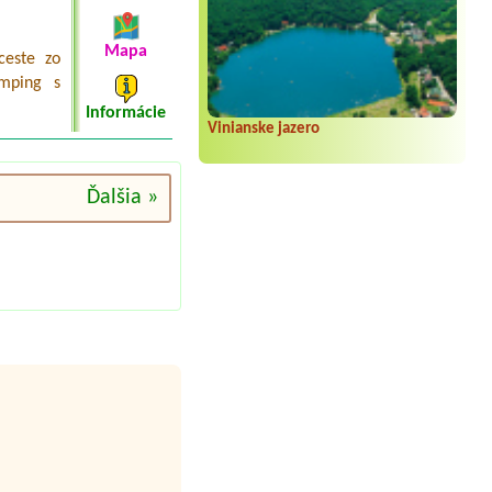
Mapa
ceste zo
amping s
Informácie
Vinianske jazero
Ďalšia »