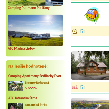
Camping Pullmann Piešťany
ATC Marina Liptov
Najlepšie hodnotené:
Camping Apartmany Sedliacky Dvor
Brezno-Rohozná
5 bodov
ATC Tatranská Štrba
Tatranská Štrba