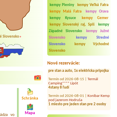
kempy Pieniny
kempy Veľká Fatra
kempy Malá Fatra
kempy Orava
kempy Kysuce
kempy Gemer
kempy Slovenský raj, Spiš
kempy
Západné Slovensko
kempy Južné
é Slovensko
»
Termín od 2026-07-31 |
Penzión a
Slovensko
kempy Stredné
Hotel Dedinky, stanový tábor
Slovensko
kempy Východné
1 miesto pre stan, 2 dospele osoby
Slovensko
Termín od 2026-07-28 |
Letovisko
Kurinec
1xstan, 2 dospeli, 1 dieta1x miesto
Nové rezervácie:
pre stan a auto, 1x elektricka pripojka
Termín od 2026-08-15 |
Termál
Camping**** Lipót
4stany 8 ľudí
Termín od 2026-08-01 |
Konibar Kemp
pod jazerom Hodruša
Schránka
1 miesto pre jeden stan pre 2 osoby
Termín od 2026-08-04 |
Penzión a
Hotel Dedinky, stanový tábor
Mapa
ádza vo
1x stan, 2 x dospelí, 2 x detiStanStan