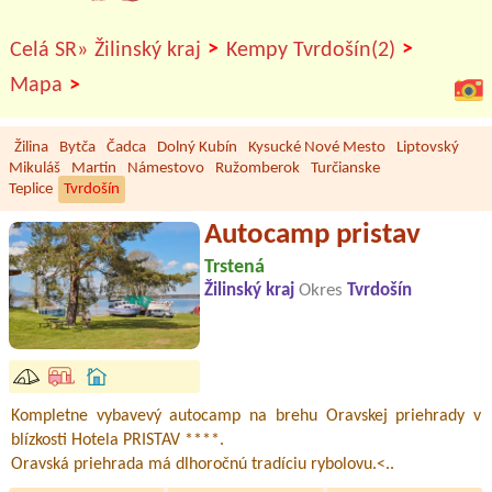
>
>
Celá SR»
Žilinský kraj
Kempy Tvrdošín(2)
>
Mapa
Žilina
Bytča
Čadca
Dolný Kubín
Kysucké Nové Mesto
Liptovský
Mikuláš
Martin
Námestovo
Ružomberok
Turčianske
Teplice
Tvrdošín
Autocamp pristav
Trstená
Žilinský kraj
Okres
Tvrdošín
Kompletne vybavevý autocamp na brehu Oravskej priehrady v
blízkosti Hotela PRISTAV ****.
Oravská priehrada má dlhoročnú tradíciu rybolovu.<..