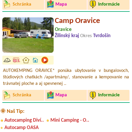
Schránka
Mapa
Informácie
Camp Oravice
Oravice
Žilinský kraj
Okres
Tvrdošín
AUTOKEMPING ORAVICE* ponúka ubytovanie v bungalovoch,
štúdiových chatkách /apartmány/, stanovanie a kempovanie na
trávnatej ploche a aj spevnenej ..
Schránka
Mapa
Informácie
🌞 Naš Tip:
Autocamping Diví..
Mini Camping - O..
Termín od 2026-08-13 |
Thermal Park Vrbov
2L Bungalov nebo 2L pokoj nebo 2L apartmán
Autocamp OASA