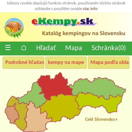
Súbory cookie zlepšujú funkciu stránok, používaním týchto stránok
súhlasíte s použitím cookie
viac info
☰
⌂
Hľadať
Mapa
Schránka(
0
)
Podrobné hľadanie
kempy na mape
Mapa podľa oblast
Celé Slovensko
»