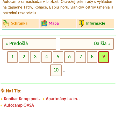
Autocamp sa nachádza v blízkosti Oravskej priehrady s výhľadom
na západné Tatry, Roháče, Babiu horu, Slanický ostrov umenia a
prírodnú rezerváciu ..
Schránka
Mapa
Informácie
« Predošlá
Ďalšia »
1
2
3
4
5
6
7
8
9
10
..
🌞 Naš Tip:
Termín od 2026-08-07 |
Autokemping Kesov
1 místo na stan, dvě dospělé osoby, el. pripojku
Konibar Kemp pod..
Apartmány Jazier..
Termín od 2026-07-18 |
Letovisko Kurinec
Autocamp OASA
1 miesto pre stan 2 osobymiesto pri vode