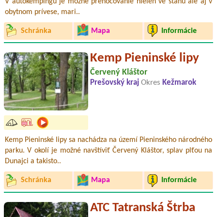
V autokempingu je možné prenocovanie nielen ve stanu ale aj v
obytnom prívese, mari..
Schránka
Mapa
Informácie
Kemp Pieninské lipy
Červený Kláštor
Prešovský kraj
Okres
Kežmarok
Kemp Pieninské lipy sa nachádza na území Pieninského národného
parku. V okolí je možné navštíviť Červený Kláštor, splav plťou na
Dunajci a takisto..
Schránka
Mapa
Informácie
ATC Tatranská Štrba