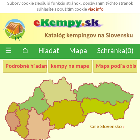
Súbory cookie zlepšujú funkciu stránok, používaním týchto stránok
súhlasíte s použitím cookie
viac info
☰
⌂
Hľadať
Mapa
Schránka(
0
)
Podrobné hľadanie
kempy na mape
Mapa podľa oblast
Celé Slovensko
»