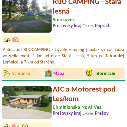
RIJO CAMPING - Stará
lesná
Smokovec
Prešovský kraj
Okres
Poprad
Autocamp RIJOCAMPING / bývalý kemping jupela/ sa nachádza
vo vzdialenosti 1 km od obce Stará Lesná, 5 km od Tatranskej
Lomnice, a 7 km od Starého ..
Schránka
Mapa
Informácie
ATC a Motorest pod
Lesíkom
Chminianska Nová Ves
Prešovský kraj
Okres
Prešov