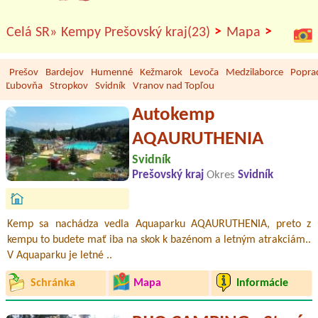
>
>
Celá SR»
Kempy Prešovský kraj(23)
Mapa
Prešov
Bardejov
Humenné
Kežmarok
Levoča
Medzilaborce
Popra
Ľubovňa
Stropkov
Svidník
Vranov nad Topľou
Autokemp
AQAURUTHENIA
Svidník
Prešovský kraj
Okres
Svidník
Kemp sa nachádza vedla Aquaparku AQAURUTHENIA, preto z
kempu to budete mať iba na skok k bazénom a letným atrakciám..
V Aquaparku je letné ..
Schránka
Mapa
Informácie