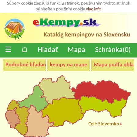
Súbory cookie zlepšujú funkciu stránok, používaním týchto stránok
súhlasíte s použitím cookie
viac info
☰
⌂
Hľadať
Mapa
Schránka(
0
)
Podrobné hľadanie
kempy na mape
Mapa podľa oblast
Celé Slovensko
»