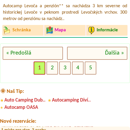
Autocamp Levoča a penzión** sa nachádza 3 km severne od
historickej Levoče v peknom prostredí Levočských vrchov. 300
metrov od penziónu sa nachádz..
Schránka
Mapa
Informácie
« Predošlá
Ďalšia »
1
2
3
4
5
🌞 Naš Tip:
Termín od 2026-08-04 |
Autocamping VAVRIŠOVO
Auto Camping Dub..
Autocamping Diví..
1 dospela mama a 1 dieta
Autocamp OASA
Termín od 2026-07-30 |
Beach Bar Rezort Zelená voda
1 miesto pre stan 2 osoby +osobne auto1 stan
Nové rezervácie:
Termín od 2026-07-28 |
RIJO CAMPING - Stará lesná
1 místo pro stan, 3 osoby