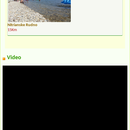
Nitrianske Rudno
15Km
Video