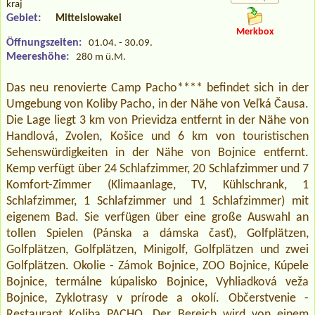
kraj
Gebiet:
Mittelslowakei
Merkbox
Öffnungszeiten:
01.04. - 30.09.
Meereshöhe:
280 m ü.M.
Das neu renovierte Camp Pacho**** befindet sich in der
Umgebung von Koliby Pacho, in der Nähe von Veľká Čausa.
Die Lage liegt 3 km von Prievidza entfernt in der Nähe von
Handlová, Zvolen, Košice und 6 km von touristischen
Sehenswürdigkeiten in der Nähe von Bojnice entfernt.
Kemp verfügt über 24 Schlafzimmer, 20 Schlafzimmer und 7
Komfort-Zimmer (Klimaanlage, TV, Kühlschrank, 1
Schlafzimmer, 1 Schlafzimmer und 1 Schlafzimmer) mit
eigenem Bad. Sie verfügen über eine große Auswahl an
tollen Spielen (Pánska a dámska časť), Golfplätzen,
Golfplätzen, Golfplätzen, Minigolf, Golfplätzen und zwei
Golfplätzen. Okolie - Zámok Bojnice, ZOO Bojnice, Kúpele
Bojnice, termálne kúpalisko Bojnice, Vyhliadková veža
Bojnice, Zyklotrasy v prírode a okolí. Občerstvenie -
Restaurant Koliba PACHO. Der Bereich wird von einem