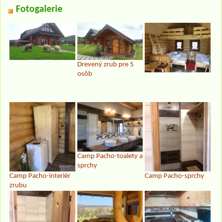
Fotogalerie
Drevený zrub pre 5
osôb
Camp Pacho-toalety a
sprchy
Camp Pacho-interiér
Camp Pacho-sprchy
zrubu