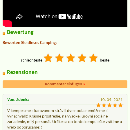
Bewertung
Bewerten Sie dieses Camping:
schlechteste
beste
Rezensionen
Kommentar einfügen
»
Von: Zdenka
10. 09. 2021
V kempe sme s karavanom strávili dve noci a nemôžeme si
vynachváliť! Krásne prostredie, na vysokej úrovni sociálne
zariadenie, milý personál. Určite sa do tohto kempu ešte vrátime a
vrelo odporúčame!!