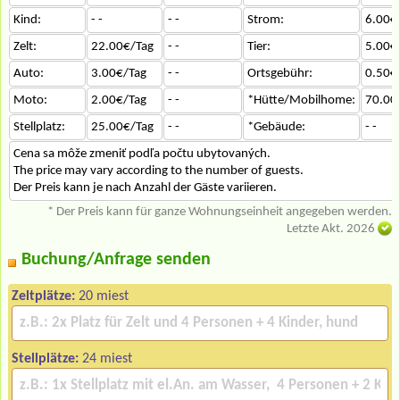
Kind:
- -
- -
Strom:
6.00€
Zelt:
22.00€/Tag
- -
Tier:
5.00€
Auto:
3.00€/Tag
- -
Ortsgebühr:
0.50€
Moto:
2.00€/Tag
- -
*Hütte/Mobilhome:
70.00
Stellplatz:
25.00€/Tag
- -
*Gebäude:
- -
Cena sa môže zmeniť podľa počtu ubytovaných.
The price may vary according to the number of guests.
Der Preis kann je nach Anzahl der Gäste variieren.
* Der Preis kann für ganze Wohnungseinheit angegeben werden.
Letzte Akt. 2026
Buchung/Anfrage senden
Zeltplätze:
20 miest
Stellplätze:
24 miest