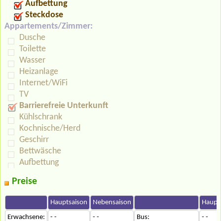
Aufbettung
Steckdose
Appartements/Zimmer:
Dusche
Toilette
Wasser
Heizanlage
Internet/WiFi
TV
Barrierefreie Unterkunft
Kühlschrank
Kochnische/Herd
Geschirr
Bettwäsche
Aufbettung
Preise
Hauptsaison
Nebensaison
Haupt
Erwachsene:
- -
- -
Bus:
- -