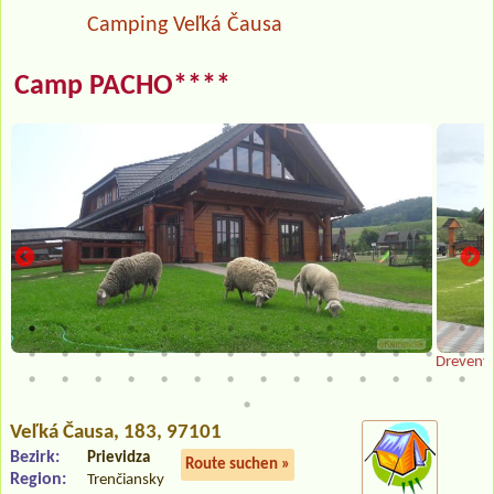
Camping Veľká Čausa
Camp PACHO****
Drevený 
Veľká Čausa
, 183, 97101
Bezirk:
Prievidza
Route suchen »
Region:
Trenčiansky