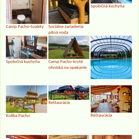
Spoločná kuchyňa
Camp Pacho-toalety
Sociálne zariadenia
pitná voda
Spoločná kuchyňa
Camp Pacho-kryté
ohniská na opekanie
Reštaurácia
Reštaurácia
Koliba Pacho