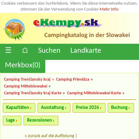
Cookies verbessern das Surferlebnis. Wenn Sie diese Internetseite nutzen,
stimmen Sie der Verwendung von Cookies
Mehr Info
☰
⌂
Suchen
Landkarte
Merkbox(
0
)
Camping Trenčiansky kraj
»
Camping Prievidza
»
Camping Mittelslowakei
»
Camping Trenčiansky kraj Karte
»
Camping Mittelslowakei Karte
»
Kapazitäten
Ausstattung
Preise 2026
Buchung
Lage
Rezensionen
«
zurück auf die Auflistung
|