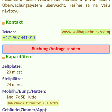
Überwachungssystem überwacht. Tešíme sa na Vašu
návštevu.
Kontakt
www.kolibapacho.sk/camp
Telefon:
+421 907 441 011
Buchung/Anfrage senden
Kapazitäten
Zeltplätze:
20 miest
Stellplätze:
24 miest
Mobilh./Bung./Hütten:
áno, 7x 5B Hütte
Kühlschrank
Internet/WiFi
El.Stecker
Gebäude(Zimmer/App):