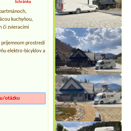
Schránka
apartmánoch,
mácou kuchyňou,
či zvieracími
 v príjemnom prostredí
vňu elektro-bicyklov a
iu/otázku