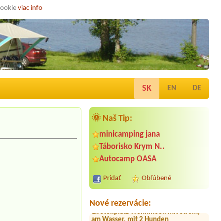
cookie
viac info
SK
EN
DE
🌞 Naš Tip:
minicamping jana
Termín od 2026-08-07 |
Penzión a
Táborisko Krym N..
Hotel Dedinky, stanový tábor
Autocamp OASA
1 velký stan, 4 osobyEl. Pripojka,
osobne auto,
Pridať
Obľúbené
Termín od 2026-10-22 |
Auto
Camping Dubník - kemp 53
1x Stellplatz Wohnmobil mit Strom,
Nové rezervácie:
am Wasser, mit 2 Hunden