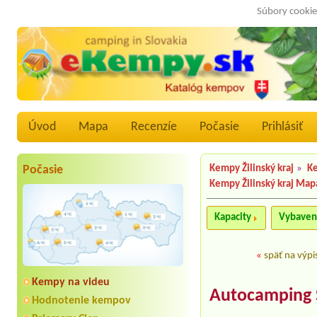
Súbory cookie
Úvod
Mapa
Recenzíe
Počasie
Prihlásiť
Počasie
Kempy Žilinský kraj
»
Ke
Kempy Žilinský kraj Map
Kapacity
Vybaven
«
späť na výpi
Kempy na videu
Autocamping 
Hodnotenie kempov