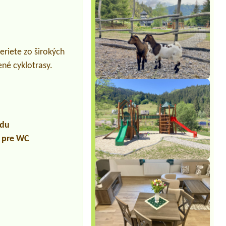
eriete zo širokých
ené cyklotrasy.
údu
a pre WC