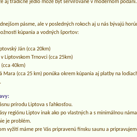
 že aj tradičné jedlo môže byť servírované v modernom podaní
adnejšom pásme, ale v posledných rokoch aj u nás bývajú horúc
 možnosti kúpania a vodných športov:
iptovský Ján (cca 20km)
 v Liptovskom Trnovci (cca 25km)
 (cca 40km)
á Mara (cca 25 km) ponúka okrem kúpania aj platby na lodiac
.
avy:
ásnu prírodu Liptova s ľahkosťou.
 krásy regiónu Liptov inak ako po vlastných a s minimálnou n
ie je problém.
m vyžití máme pre Vás pripravenú fínsku saunu a pripravujem