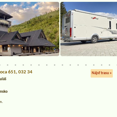
Boca 651, 032 34
Nájsť trasu »
uláš
ensko
m.