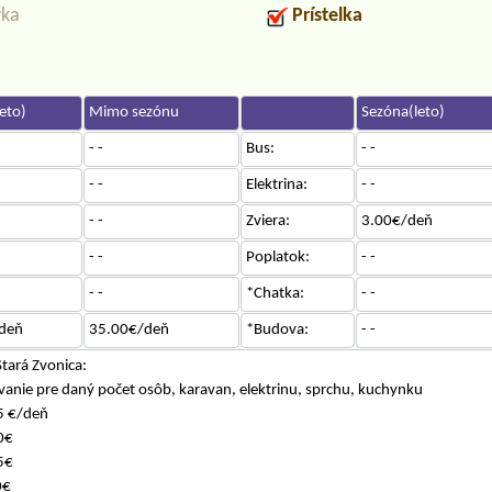
vka
Prístelka
eto)
Mimo sezónu
Sezóna(leto)
- -
Bus:
- -
- -
Elektrina:
- -
- -
Zviera:
3.00€/deň
- -
Poplatok:
- -
- -
*Chatka:
- -
deň
35.00€/deň
*Budova:
- -
ará Zvonica:
vanie pre daný počet osôb, karavan, elektrinu, sprchu, kuchynku
5 €/deň
0€
5€
0€