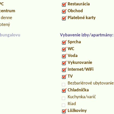
PC
Restaurácia
 centrum
Obchod
n denne
Platebné karty
otený
/bungalovu
Vybavenie izby/apartmány:
Sprcha
WC
Voda
Vykurovanie
Internet/WiFi
TV
Bezbariérové ubytovanie
Chladnička
Kuchynka/varič
Riad
Lôžkoviny