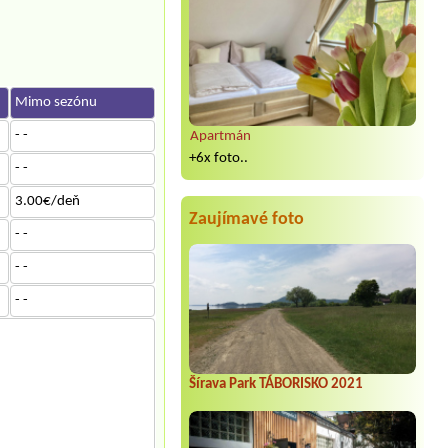
Mimo sezónu
- -
Apartmán
+6x foto..
- -
3.00€/deň
Zaujímavé foto
- -
- -
- -
Šírava Park TÁBORISKO 2021