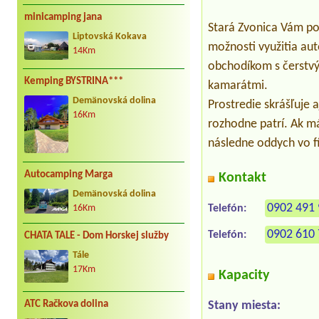
minicamping jana
Stará Zvonica Vám p
Liptovská Kokava
možnosti využitia au
14Km
obchodíkom s čerstvý
Kemping BYSTRINA***
kamarátmi.
Demänovská dolina
Prostredie skrášľuje 
16Km
rozhodne patrí. Ak má
následne oddych vo fí
Autocamping Marga
Kontakt
Demänovská dolina
0902 491
Telefón:
16Km
0902 610
Telefón:
CHATA TALE - Dom Horskej služby
Tále
17Km
Kapacity
Stany miesta:
ATC Račkova dolina