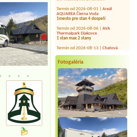
Termín od 2026-08-01 |
Areál
AQUAREA Čierna Voda
1mesto pre stan 4 dospelí
Termín od 2026-08-06 |
AVA
Thermalpark Diakovce
1 stan max 2 stany
Termín od 2026-08-13 |
Chatová
Osada Vincov les
1 miesto pre stan s 2 osobami
Termín od 2026-07-21 |
minicamping
Fotogaléria
jana
Termín od 2026-07-25 |
Areál
AQUAREA Čierna Voda
1 stan 1miesto
Termín od 2026-08-03 |
CHATA TALE -
Dom Horskej služby
3-4 stany a 8 osob
Termín od 2026-07-24 |
minicamping
jana
Termín od 2026-07-29 |
Konibar Kemp
pod jazerom Hodruša