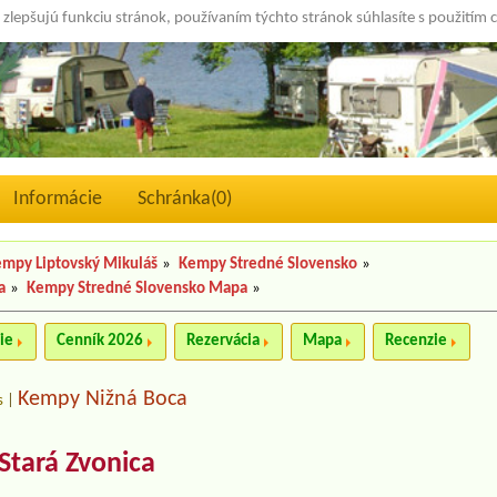
 zlepšujú funkciu stránok, používaním týchto stránok súhlasíte s použitím 
Informácie
Schránka(
0
)
mpy Liptovský Mikuláš
»
Kempy Stredné Slovensko
»
a
»
Kempy Stredné Slovensko Mapa
»
ie
Cenník 2026
Rezervácia
Mapa
Recenzie
Kempy Nižná Boca
s
|
Stará Zvonica