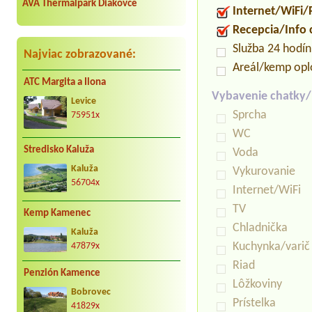
AVA Thermalpark Diakovce
Internet/WiFi/
Recepcia/Info
Služba 24 hodí
Najviac zobrazované:
Areál/kemp opl
ATC Margita a Ilona
Vybavenie chatky
Levice
Sprcha
75951x
WC
Stredisko Kaluža
Voda
Kaluža
Vykurovanie
56704x
Internet/WiFi
TV
Kemp Kamenec
Chladnička
Kaluža
Kuchynka/varič
47879x
Riad
Penzión Kamence
Lôžkoviny
Bobrovec
Prístelka
41829x