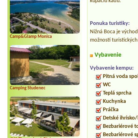
kúpaciu kaďu.
Ponuka turistiky:
Nižná Boca je východ
Camp&Glamp Monica
možností turistických
Vybavenie
Vybavenie kempu:
Pitná voda spo
WC
Camping Studenec
Teplá sprcha
Kuchynka
Práčka
Detské ihrisko
Bezbariérové t
Bezbariérové s