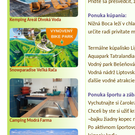
Príďte sa presvedčiť,
Ponuka kúpania:
Kemping Areál Divoká Voda
Nižná Boca leží v chl
určite radi privítate
Termálne kúpalisko L
Aquapark Tatralandia
Vodný park Bešeňová
Snowparadise Veľká Rača
Vodná nádrž Liptovsk
ďalšie vodné atrakcie
Ponuka športu a záb
Vychutnajte si čarokr
Chceli by ste si užiť
¬bajku žiadny kopec n
Camping Modrá Farma
Po aktívnom športovo