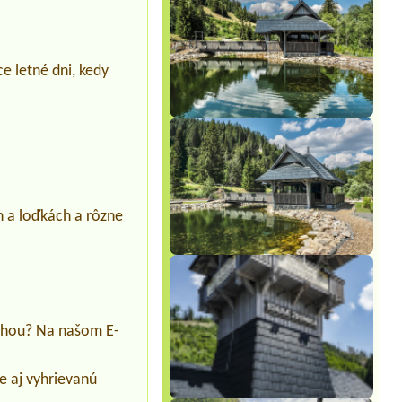
.
e letné dni, kedy
h a loďkách a rôzne
ámahou? Na našom E-
e aj vyhrievanú