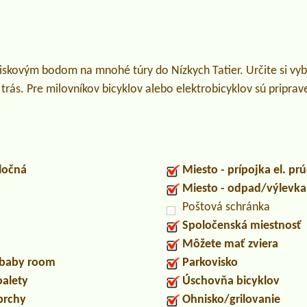
iskovým bodom na mnohé túry do Nízkych Tatier. Určite si vyb
 trás. Pre milovníkov bicyklov alebo elektrobicyklov sú priprav
ločná
Miesto - prípojka el. pr
Miesto - odpad/výlevk
Poštová schránka
Spoločenská miestnosť
Môžete mať zviera
/baby room
Parkovisko
oalety
Úschovňa bicyklov
prchy
Ohnisko/grilovanie