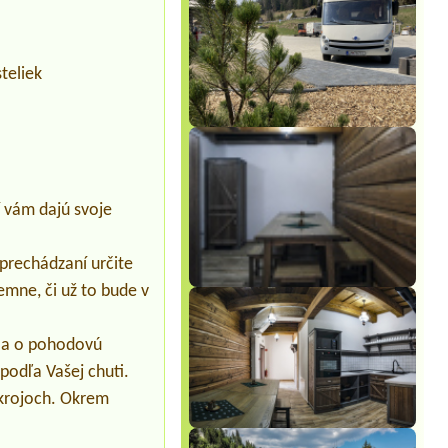
teliek
í vám dajú svoje
j prechádzaní určite
jemne, či už to bude v
ri a o pohodovú
podľa Vašej chuti.
v krojoch. Okrem