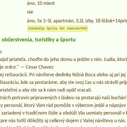
áno, 10 miest
nie
áno, 5x 2-5L apartmán, 3,2L izby, 18 lôžok+14prís
Chladnička
Sprcha
WC
Internet/WiFi
občerstvenia, turistiky a športu
:
nájsť priateľa, choďte do jeho domu a jedzte s ním. Ľudia, ktor
oje srdce.“ ― Cesar Chavez
ašej reštaurácii. Pri návšteve dedinky Nižná Boca alebo aj pri je
tauráciu, kde sa postaráme, aby ste svoj čas u nás strávili prí
riateľmi a aby ste sa k nám radi opäť vracali.
itných potravín pripravených s láskou sa postarajú naši kuchá
y personál, ktorý Vám rád pomôže s výberom jedál a nápojov 
je zariadený v tradičnom štýle a obslúži Vás usmiaty personál 
pre nás totiž dôležitý aj celkový dojem z Vašej návštevy u nás.