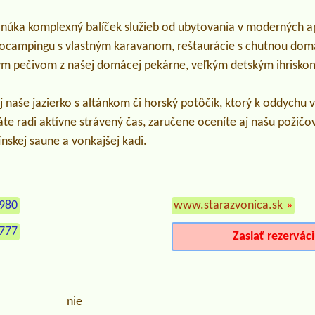
onúka komplexný balíček služieb od ubytovania v moderných 
tocampingu s vlastným karavanom, reštaurácie s chutnou do
m pečivom z našej domácej pekárne, veľkým detským ihriskom 
aj naše jazierko s altánkom či horský potôčik, ktorý k oddychu
te radi aktívne strávený čas, zaručene oceníte aj našu požičo
nskej saune a vonkajšej kadi.
 980
www.starazvonica.sk
»
 777
Zaslať rezervác
nie