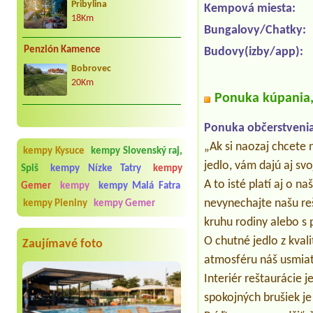
Pribylina
Kempová miesta:
18Km
Bungalovy/Chatky:
Penzión Kamence
Budovy(izby/app):
Bobrovec
20Km
Ponuka kúpania, 
Ponuka občerstvenia
„Ak si naozaj chcete 
kempy Kysuce
kempy Slovenský raj,
jedlo, vám dajú aj sv
Spiš
kempy Nízke Tatry
kempy
A to isté platí aj o n
Gemer
kempy
kempy Malá Fatra
nevynechajte našu reš
kempy Pieniny
kempy Gemer
kruhu rodiny alebo s p
O chutné jedlo z kval
Zaujímavé foto
atmosféru náš usmiat
Interiér reštaurácie 
spokojných brušiek je 