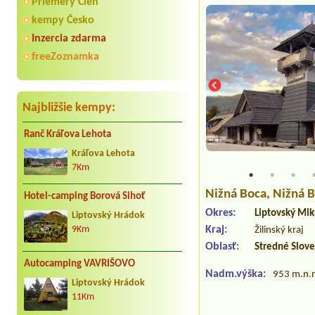
Priemery Cien
kempy Česko
Inzercia zdarma
freeZoznamka
Najbližšie kempy:
Ranč Kráľova Lehota
Kráľova Lehota
7Km
Nižná Boca
, Nižná 
Hotel-camping Borová Sihoť
Okres:
Liptovský Mik
Liptovský Hrádok
Kraj:
9Km
Žilinský kraj
Oblasť:
Stredné Slov
Autocamping VAVRIŠOVO
Nadm.výška:
953 m.n.
Liptovský Hrádok
11Km