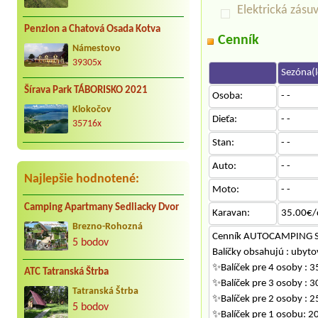
Elektrická zásu
Penzion a Chatová Osada Kotva
Cenník
Námestovo
39305x
Sezóna(l
Šírava Park TÁBORISKO 2021
Osoba:
- -
Klokočov
Dieťa:
- -
35716x
Stan:
- -
Auto:
- -
Najlepšie hodnotené:
Moto:
- -
Camping Apartmany Sedliacky Dvor
Karavan:
35.00€/
Brezno-Rohozná
Cenník AUTOCAMPING St
5 bodov
Balíčky obsahujú : ubyto
✨Balíček pre 4 osoby : 3
ATC Tatranská Štrba
✨Balíček pre 3 osoby : 3
Tatranská Štrba
✨Balíček pre 2 osoby : 2
5 bodov
✨Balíček pre 1 osobu: 2