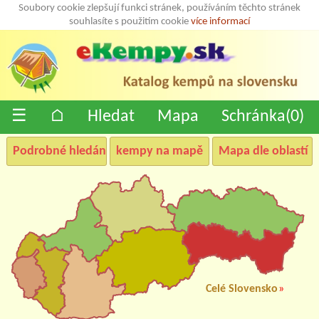
Soubory cookie zlepšují funkci stránek, používáním těchto stránek
souhlasíte s použitím cookie
více informací
☰
⌂
Hledat
Mapa
Schránka(
0
)
Podrobné hledání
kempy na mapě
Mapa dle oblastí
Celé Slovensko
»