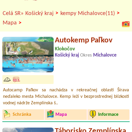
>
>
Celá SR»
Košický kraj
kempy Michalovce(11)
>
Mapa
Autokemp Paľkov
Klokočov
Košický kraj
Okres
Michalovce
Autocamp Paľkov sa nachádza v rekreačnej oblasti Šírava
neďaleko mesta Michalovce. Kemp leží v bezprostrednej blízkosti
vodnej nádrže Zemplínska š..
Schránka
Mapa
Informace
Táborisko Zemplínska