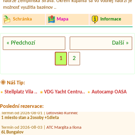
nádrže Zemplínska Šírava. Okrem kúpania sa vo vodnej nádrži je
možnosť využitia bazénov ..
Schránka
Mapa
Informace
« Předchozí
Další »
1
2
🌞 Náš Tip:
Termín od 2026-07-30 |
Camping Belá Nižné Kamence
14 osoby
Stellplatz Vila ..
VDG Yacht Centru..
Autocamp OASA
Termín od 2026-07-24 |
Auto Camping Dubník - kemp 53
1 miesto pre stan pre dve osoby plus dieta
Poslední rezervace:
Termín od 2026-08-01 |
Letovisko Kurinec
1 miesto stan a 2osoby +1dieta
Termín od 2026-08-03 |
ATC Margita a Ilona
6L Bungalov