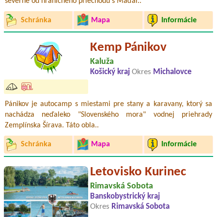
severne od hraničného priechodu s Maďar..
Schránka
Mapa
Informácie
Kemp Pánikov
Kaluža
Košický kraj
Okres
Michalovce
Pánikov je autocamp s miestami pre stany a karavany, ktorý sa
nachádza neďaleko "Slovenského mora" vodnej priehrady
Zemplínska Šírava. Táto obla..
Schránka
Mapa
Informácie
Letovisko Kurinec
Rimavská Sobota
Banskobystrický kraj
Okres
Rimavská Sobota