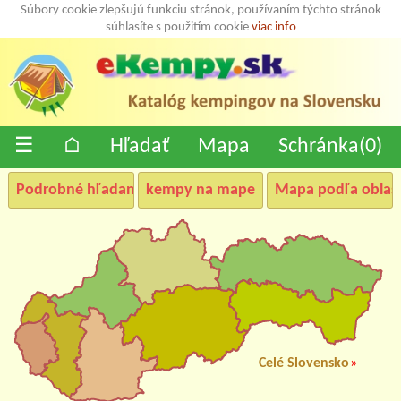
Súbory cookie zlepšujú funkciu stránok, používaním týchto stránok
súhlasíte s použitím cookie
viac info
☰
⌂
Hľadať
Mapa
Schránka(
0
)
Podrobné hľadanie
kempy na mape
Mapa podľa oblast
Celé Slovensko
»