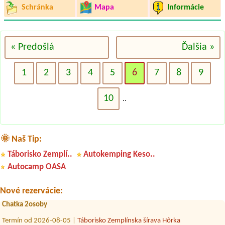
Schránka
Mapa
Informácie
« Predošlá
Ďalšia »
1
2
3
4
5
6
7
8
9
10
..
🌞 Naš Tip:
Termín od 2026-08-14 |
camping.bratislava.sk
Táborisko Zemplí..
Autokemping Keso..
4 lidi
Autocamp OASA
Termín od 2026-08-07 |
Autocamping Podlesok
1x stan. 1x dospelý, 2x deti 9 a 10 rokov 1x miesto a 1x auto
Nové rezervácie:
Termín od 2026-08-14 |
Autocamping Trenčín na Ostrove
Chatka 2osoby
Termín od 2026-08-05 |
Táborisko Zemplínska šírava Hôrka