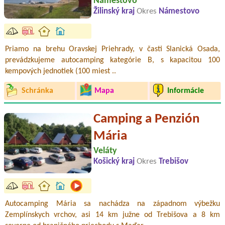
Námestovo
Žilinský kraj
Okres
Námestovo
Priamo na brehu Oravskej Priehrady, v časti Slanická Osada,
prevádzkujeme autocamping kategórie B, s kapacitou 100
kempových jednotiek (100 miest ..
Schránka
Mapa
Informácie
Camping a Penzión
Mária
Veláty
Košický kraj
Okres
Trebišov
Autocamping Mária sa nachádza na západnom výbežku
Zemplínskych vrchov, asi 14 km južne od Trebišova a 8 km