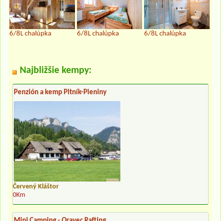
6/8L chalúpka
6/8L chalúpka
6/8L chalúpka
Najbližšie kempy:
Penzión a kemp Pltník-Pieniny
Červený Kláštor
0Km
Mini Camping - Oravec Rafting