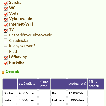
Sprcha
WC
Voda
Vykurovanie
Internet/WiFi
TV
Bezbariérové ubytovanie
Chladnička
Kuchynka/varič
Riad
Lôžkoviny
Prístelka
Cenník
Mimo
Mimo
Sezóna(leto)
Sezóna(leto)
sezónu
sezónu
Osoba:
4.50€/deň
- -
Bus:
12.00€/deň
- -
Dieťa:
3.00€/deň
- -
Elektrina:
5.00€/deň
- -