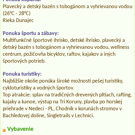
Plavecký a detský bazén s tobogánom a vyhrievanou vodou
(26°C - 28°C)
Rieka Dunajec
Ponuka športu a zábavy:
Multifunkčné športové ihrisko, detské ihrisko, plavecký a
detský bazén s tobogánom a vyhrievanou vodou, wellness
centrum, požičovňa bicyklov, raftov, kajakov a iných
športových potrieb.
Ponuka turistiky:
Najbližšie okolie ponúka široké možnosti pešej turistiky,
cykloturistiky a vodných športov.
Top atrakcie: splav na tradičných drevených pltiach, rafting,
kajaky a kanoe, výstup na Tri Koruny, plavba po horskej
priehrade v Nedeci - PL, Chodník v korunách stromov v
Bachledovej doline, Singletrails v Lechnici.
Vybavenie