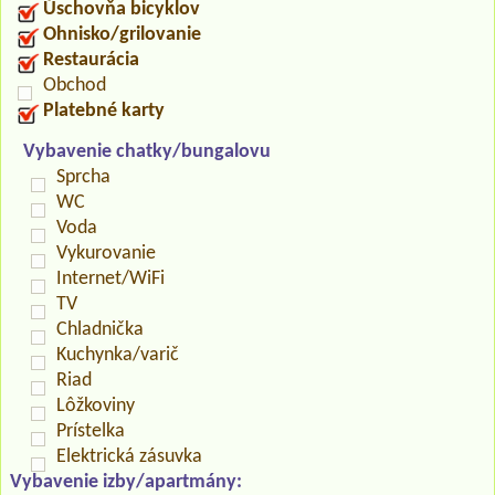
Úschovňa bicyklov
Ohnisko/grilovanie
Restaurácia
Obchod
Platebné karty
Vybavenie chatky/bungalovu
Sprcha
WC
Voda
Vykurovanie
Internet/WiFi
TV
Chladnička
Kuchynka/varič
Riad
Lôžkoviny
Prístelka
Elektrická zásuvka
Vybavenie izby/apartmány: