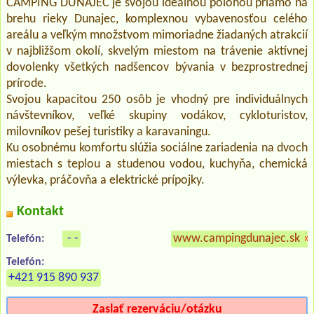
CAMPING DUNAJEC je svojou ideálnou polohou priamo na
brehu rieky Dunajec, komplexnou vybavenosťou celého
areálu a veľkým množstvom mimoriadne žiadaných atrakcií
v najbližšom okolí, skvelým miestom na trávenie aktívnej
dovolenky všetkých nadšencov bývania v bezprostrednej
prírode.
Svojou kapacitou 250 osôb je vhodný pre individuálnych
návštevníkov, veľké skupiny vodákov, cykloturistov,
milovníkov pešej turistiky a karavaningu.
Ku osobnému komfortu slúžia sociálne zariadenia na dvoch
miestach s teplou a studenou vodou, kuchyňa, chemická
výlevka, práčovňa a elektrické prípojky.
Kontakt
- -
www.campingdunajec.sk
»
Telefón:
Telefón:
+421 915 890 937
Zaslať rezerváciu/otázku