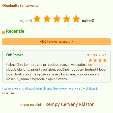
Ohodnoťte tento kemp:
najhorší
najlepší
Recenzie
Vložiť novú recenziu
»
Od: Roman
31. 08. 2021
Pekny čisty kemp rovno pri vode za naozaj vynikajúcu cenu,
slabsia obsluha, priorita penzión, sociálne nebudem hodnotiť lebo
bolo daleko tak sme využívali nase v karavane, prípojka na el v
dosahu, jediná nevyhoda nieje oplotený...
(tu su skúsenosti spokojných návštevníkov, všetky sú v diskusii,
Diskusia »
)
Kempy Červený Kláštor
«
späť na výpis
|