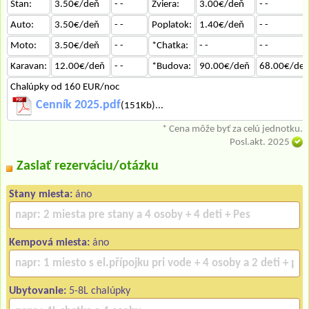
Stan:
3.50€/deň
- -
Zviera:
3.00€/deň
- -
Auto:
3.50€/deň
- -
Poplatok:
1.40€/deň
- -
Moto:
3.50€/deň
- -
*Chatka:
- -
- -
Karavan:
12.00€/deň
- -
*Budova:
90.00€/deň
68.00€/de
Chalúpky od 160 EUR/noc
Cenník 2025.pdf
(151Kb)...
* Cena môže byť za celú jednotku.
Posl.akt. 2025
Zaslať rezerváciu/otázku
Stany miesta:
áno
Kempová miesta:
áno
Ubytovanie:
5-8L chalúpky