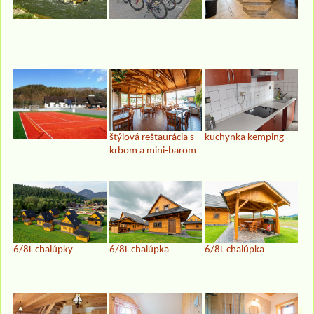
štýlová reštaurácia s
kuchynka kemping
krbom a mini-barom
6/8L chalúpky
6/8L chalúpka
6/8L chalúpka