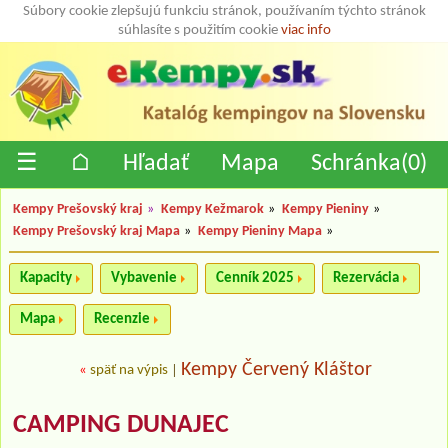
Súbory cookie zlepšujú funkciu stránok, používaním týchto stránok
súhlasíte s použitím cookie
viac info
☰
⌂
Hľadať
Mapa
Schránka(
0
)
Kempy Prešovský kraj
»
Kempy Kežmarok
»
Kempy Pieniny
»
Kempy Prešovský kraj Mapa
»
Kempy Pieniny Mapa
»
Kapacity
Vybavenie
Cenník 2025
Rezervácia
Mapa
Recenzie
Kempy Červený Kláštor
«
späť na výpis
|
CAMPING DUNAJEC