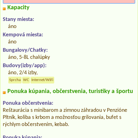
Kapacity
Stany miesta:
áno
Kempová miesta:
áno
Bungalovy/Chatky:
áno, 5-8L chalúpky
Budovy(izby/app):
áno, 2/4 izby,
Sprcha
WC
Internet/WiFi
Ponuka kúpania, občerstvenia, turistiky a športu
Ponuka občerstvenia:
Reštaurácia s minibarom a zimnou záhradou v Penzióne
Pltník, koliba s krbom a možnosťou grilovania, bufet s
rýchlym občerstvením, kebab.
Ponuka kúpania: