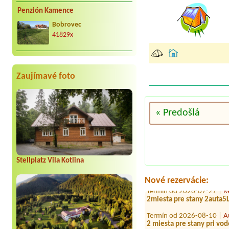
Penzión Kamence
Bobrovec
41829x
Zaujímavé foto
« Predošlá
Termín od 2026-08-07 |
P
Termín od 2026-07-31 |
A
Stellplatz Vila Kotlina
2 dospelí+2 deti
Nové rezervácie:
Termín od 2026-07-27 |
R
2miesta pre stany 2auta5L
Termín od 2026-08-10 |
A
2 miesta pre stany pri vo