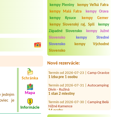
kempy Pieniny
kempy Veľká Fatra
kempy Malá Fatra
kempy Orava
kempy Kysuce
kempy Gemer
kempy Slovenský raj, Spiš
kempy
Západné Slovensko
kempy Južné
Slovensko
kempy Stredné
Termín od 2026-07-31 |
ATC Račkova
Slovensko
kempy Východné
dolina
Slovensko
Termín od 2026-07-29 |
Konibar Kemp
pod jazerom Hodruša
Nové rezervácie:
Termín od 2026-07-23 |
Camp Oravice
1 izba pre 1 osobu
Schránka
Termín od 2026-07-31 |
Autocamping
Divín - Ružiná
1 stan 2 miestny
Mapa
e jedným
Termín od 2026-07-30 |
Camping Belá
oviec je
Nižné Kamence
14 osoby
Informácie
Termín od 2026-08-08 |
Penzión a