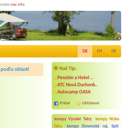
cookie
viac info
SK
EN
DE
🌞 Naš Tip:
podľa oblastí
Penzión a Hotel ..
ATC Nová Duchonk..
Autocamp OASA
Pridať
Obľúbené
kempy Vysoké Tatry
kempy Nízke
Tatry
kempy Slovenský raj, Spiš