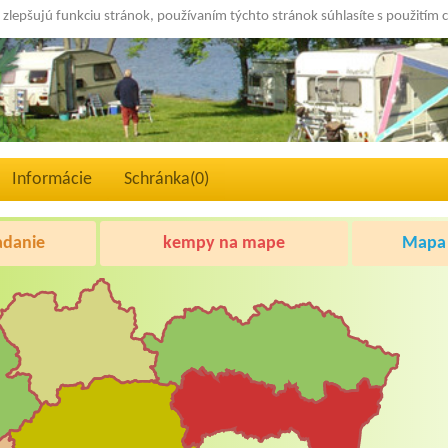
 zlepšujú funkciu stránok, používaním týchto stránok súhlasíte s použitím 
Informácie
Schránka(
0
)
adanie
kempy na mape
Mapa 