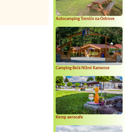
Autocamping Trenčín na Ostrove
Camping Belá Nižné Kamence
Kemp aerocafe