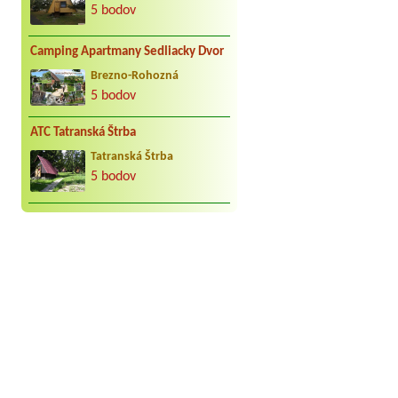
5 bodov
Camping Apartmany Sedliacky Dvor
Brezno-Rohozná
5 bodov
ATC Tatranská Štrba
Tatranská Štrba
5 bodov