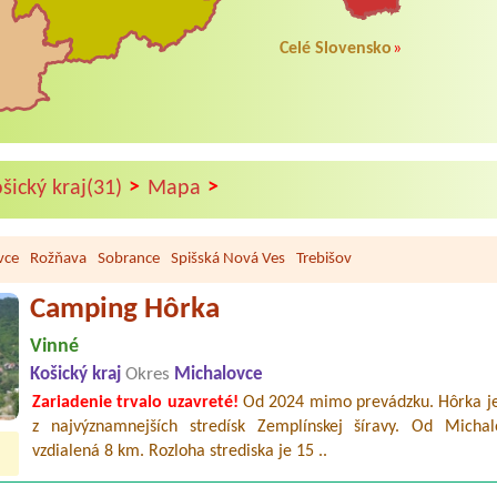
Celé Slovensko
»
>
>
šický kraj(31)
Mapa
vce
Rožňava
Sobrance
Spišská Nová Ves
Trebišov
Camping Hôrka
Vinné
Košický kraj
Okres
Michalovce
Zariadenie trvalo uzavreté!
Od 2024 mimo prevádzku. Hôrka j
z najvýznamnejších stredísk Zemplínskej šíravy. Od Michal
vzdialená 8 km. Rozloha strediska je 15 ..