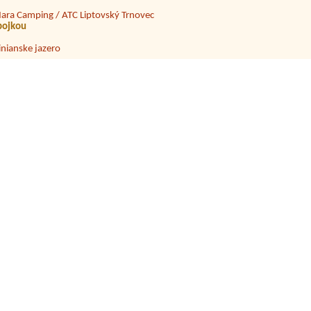
ara Camping / ATC Liptovský Trnovec
ípojkou
inianske jazero
uto Camping Dubník - kemp 53
x dieťa
utocamp DONNAUTESS
7osob
utocamping GORALSKÝ DVOR
enzión a Hotel Dedinky, stanový tábor