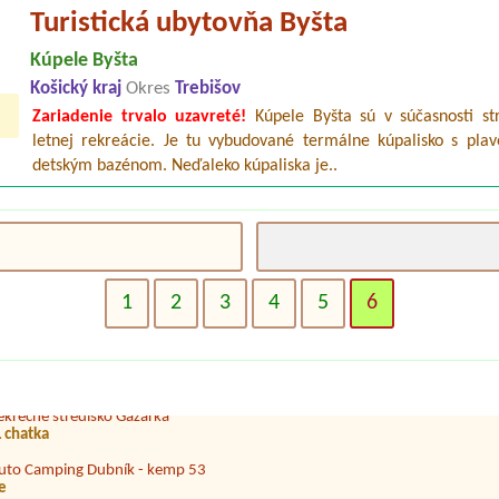
Turistická ubytovňa Byšta
Kúpele Byšta
Košický kraj
Okres
Trebišov
Zariadenie trvalo uzavreté!
Kúpele Byšta sú v súčasnosti st
letnej rekreácie. Je tu vybudované termálne kúpalisko s pla
detským bazénom. Neďaleko kúpaliska je..
1
2
3
4
5
6
enzión a Hotel Dedinky, stanový tábor
utocamping Divín - Ružiná
ekrečné stredisko Gazárka
 chatka
uto Camping Dubník - kemp 53
de