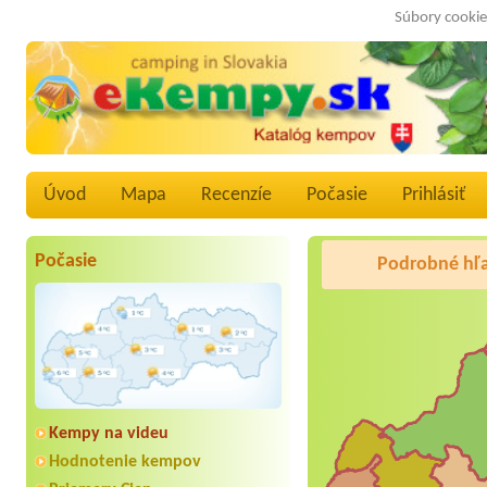
Súbory cookie
Úvod
Mapa
Recenzíe
Počasie
Prihlásiť
Počasie
Podrobné hľ
Kempy na videu
Hodnotenie kempov