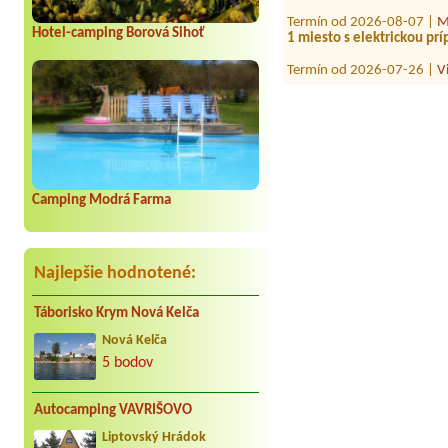
Termín od 2026-08-07 |
M
1 miesto s elektrickou pr
Hotel-camping Borová Sihoť
Termín od 2026-07-26 |
V
Termín od 2026-08-04 |
A
Áno 1 stan 1x dospelý a 1
Termín od 2026-08-10 |
A
1 místo pro stan +2 auta+
Termín od 2026-07-31 |
a
Camping Modrá Farma
1 Stan 2dospely 3 deti
Termín od 2026-08-03 |
P
Najlepšie hodnotené:
Táborisko Krym Nová Kelča
Nová Kelča
5 bodov
Autocamping VAVRIŠOVO
Liptovský Hrádok