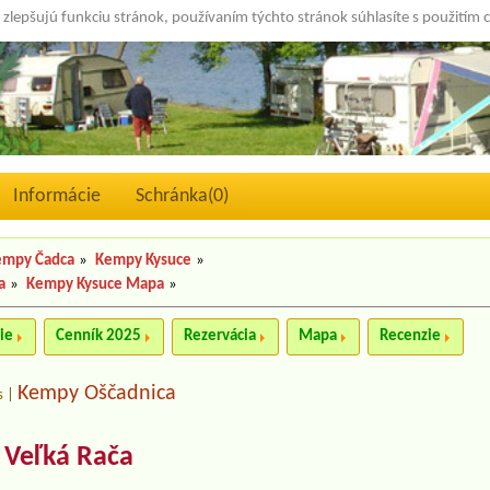
 zlepšujú funkciu stránok, používaním týchto stránok súhlasíte s použitím 
Informácie
Schránka(
0
)
empy Čadca
»
Kempy Kysuce
»
a
»
Kempy Kysuce Mapa
»
ie
Cenník 2025
Rezervácia
Mapa
Recenzie
Kempy Oščadnica
s
|
 Veľká Rača