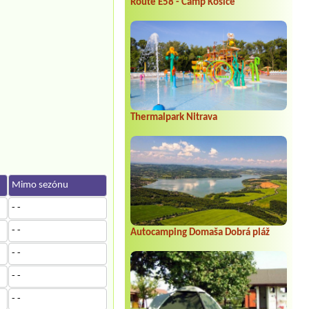
Route E58 - Camp Košice
Thermalpark Nitrava
Mimo sezónu
- -
- -
Autocamping Domaša Dobrá pláž
- -
- -
- -