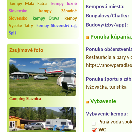
kempy Malá Fatra
kempy Južné
Kempová miesta:
Slovensko
kempy Západné
Bungalovy/Chatky:
Slovensko
kempy Orava
kempy
Budovy(izby/app):
Vysoké Tatry
kempy Slovenský raj,
Spiš
Ponuka kúpania, 
Ponuka občerstvenia
Zaujímavé foto
Restaurácie a bary v 
https://snowparadise
Ponuka športu a záb
lyžovačka, turistika
Camping Slavnica
Vybavenie
Vybavenie kempu:
Pitná voda spo
WC