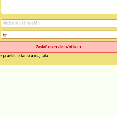
z provízie priamo u majiteľa