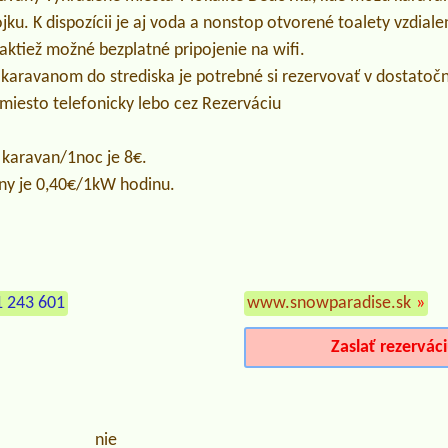
pojku. K dispozícii je aj voda a nonstop otvorené toalety vzdia
taktiež možné bezplatné pripojenie na wifi.
 karavanom do strediska je potrebné si rezervovať v dostat
miesto telefonicky lebo cez Rezerváciu
 karavan/1noc je 8€.
iny je 0,40€/1kW hodinu.
1 243 601
www.snowparadise.sk
»
Zaslať rezervác
nie