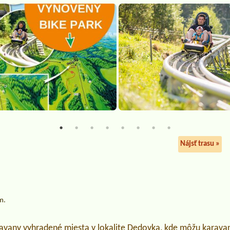
Nájsť trasu »
m.
ravany vyhradené miesta v lokalite Dedovka, kde môžu karavan