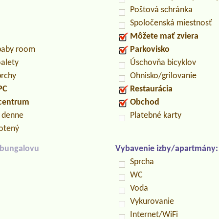
Poštová schránka
Spoločenská miestnosť
Môžete mať zviera
/baby room
Parkovisko
oalety
Úschovňa bicyklov
prchy
Ohnisko/grilovanie
PC
Restaurácia
 centrum
Obchod
n denne
Platebné karty
otený
/bungalovu
Vybavenie izby/apartmány:
Sprcha
WC
Voda
Vykurovanie
Internet/WiFi