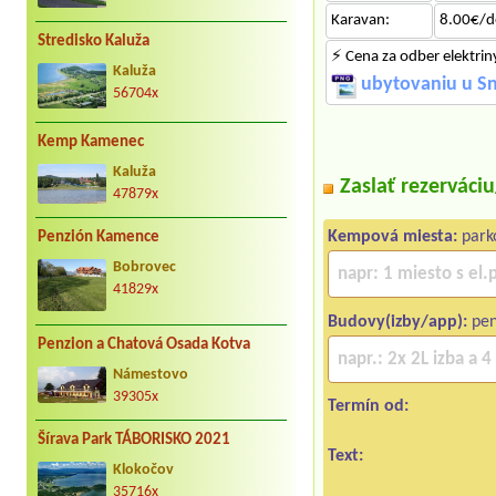
Karavan:
8.00€/d
Stredisko Kaluža
⚡ Cena za odber elektri
Kaluža
ubytovaniu u S
56704x
Kemp Kamenec
Kaluža
Zaslať rezerváci
47879x
Kempová miesta:
parko
Penzión Kamence
Bobrovec
41829x
Budovy(izby/app):
pen
Penzion a Chatová Osada Kotva
Námestovo
39305x
Termín od:
Šírava Park TÁBORISKO 2021
Text:
Klokočov
35716x