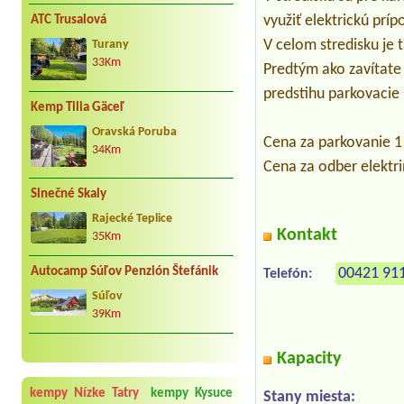
využiť elektrickú prí
ATC Trusalová
V celom stredisku je 
Turany
33Km
Predtým ako zavítate
predstihu parkovacie 
Kemp Tilia Gäceľ
Oravská Poruba
Cena za parkovanie 1
34Km
Cena za odber elektr
Slnečné Skaly
Rajecké Teplice
Kontakt
35Km
Autocamp Súľov Penzión Štefánik
00421 91
Telefón:
Súľov
39Km
Kapacity
kempy Nízke Tatry
kempy Kysuce
Stany miesta: