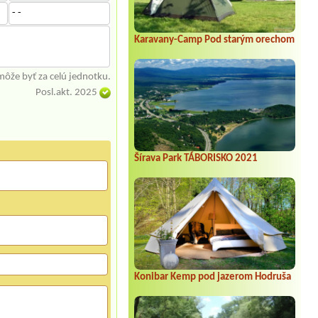
- -
Karavany-Camp Pod starým orechom
môže byť za celú jednotku.
Posl.akt. 2025
Šírava Park TÁBORISKO 2021
Konibar Kemp pod jazerom Hodruša