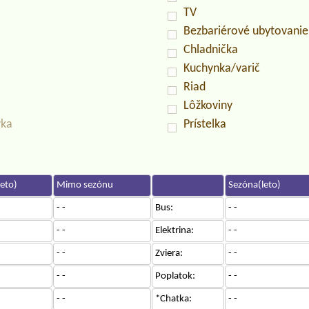
TV
Bezbariérové ubytovanie
Chladnička
Kuchynka/varič
Riad
Lôžkoviny
vka
Prístelka
eto)
Mimo sezónu
Sezóna(leto)
- -
Bus:
- -
- -
Elektrina:
- -
- -
Zviera:
- -
- -
Poplatok:
- -
- -
*Chatka:
- -