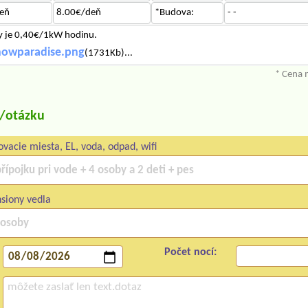
eň
8.00€/deň
*Budova:
- -
ny je 0,40€/1kW hodinu.
nowparadise.png
(1731Kb)...
* Cena 
u/otázku
vacie miesta, EL, voda, odpad, wifi
siony vedla
Počet nocí: