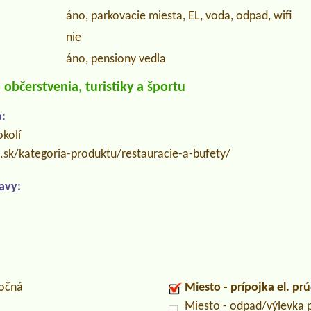
áno, parkovacie miesta, EL, voda, odpad, wifi
nie
áno, pensiony vedla
občerstvenia, turistiky a športu
:
okolí
.sk/kategoria-produktu/restauracie-a-bufety/
avy:
ločná
Miesto - prípojka el. pr
Miesto - odpad/výlevka