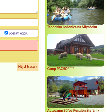
Táborisko Lodenica na Mlynčoku
poslať kopiu
Nájsť trasu »
Camp PACHO****
Autocamp Súľov Penzión Štefánik