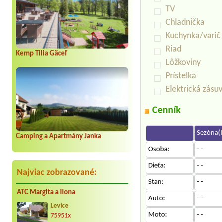
TV
Chladnička
Kuchynka/varič
Riad
Kemp Tilia Gäceľ
Lôžkoviny
Prístelka
Elektrická zásu
Cenník
Sezóna(l
Camping a Apartmány Janka
Osoba:
- -
Dieťa:
- -
Najviac zobrazované:
Stan:
- -
ATC Margita a Ilona
Auto:
- -
Levice
Moto:
- -
75951x