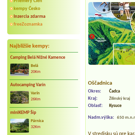
Priemery Cien
kempy Česko
Inzercia zdarma
freeZoznamka
Najbližšie kempy:
Camping Belá Nižné Kamence
Belá
20Km
Oščadnica
Autocamping Varín
Okres:
Čadca
Varín
Kraj:
Žilinský kraj
26Km
Oblasť:
Kysuce
miniKEMP Šíp
Nadm.výška:
650 m.n.
Párnica
32Km
V stredisku sú pre ka