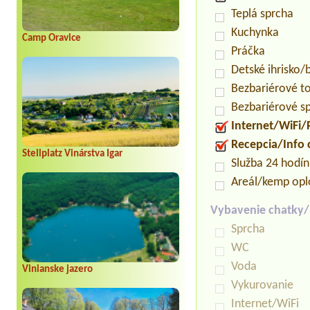
Teplá sprcha
Kuchynka
Camp Oravice
Práčka
Detské ihrisko
Bezbariérové t
Bezbariérové s
Internet/WiFi/
Recepcia/Info
Stellplatz Vinárstva Igar
Služba 24 hodí
Areál/kemp opl
Vybavenie chatky
Sprcha
WC
Voda
Vinianske jazero
Vykurovanie
Internet/WiFi