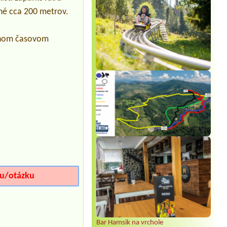
1 stan a osobné auto 2 dospelí 1 dieta
lené cca 200 metrov.
Termín od 2026-08-06 |
Penzión a
Hotel Dedinky, stanový tábor
očnom časovom
1 stan dvaja dospelí a dva psy
iu/otázku
Bar Hamsik na vrchole