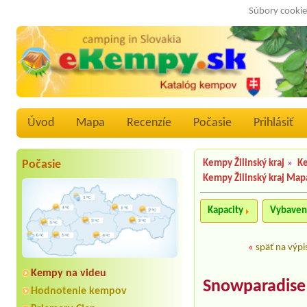
Súbory cookie
Úvod
Mapa
Recenzíe
Počasie
Prihlásiť
Počasie
Kempy Žilinský kraj
»
K
Kempy Žilinský kraj Map
Kapacity
Vybaven
«
späť na výpi
Kempy na videu
Snowparadise
Hodnotenie kempov