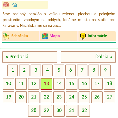
Sme rodinný penzión s veľkou zelenou plochou a pokojným
prostredím vhodným na oddych, ideálne miesto na státie pre
karavany. Nachádzame sa na zač..
Schránka
Mapa
Informácie
« Predošlá
Ďalšia »
1
2
3
4
5
6
7
8
9
10
11
12
13
14
15
16
17
18
19
20
21
22
23
24
25
26
27
28
29
30
31
32