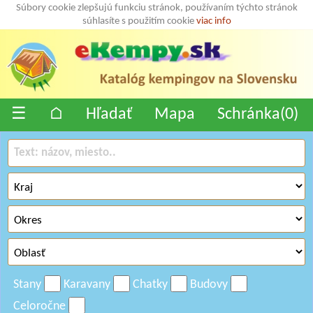
Súbory cookie zlepšujú funkciu stránok, používaním týchto stránok
súhlasíte s použitím cookie
viac info
☰
⌂
Hľadať
Mapa
Schránka(
0
)
Stany
Karavany
Chatky
Budovy
Celoročne