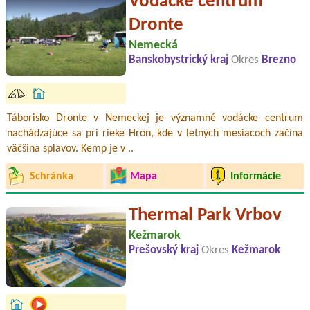
Vodácke centrum
Dronte
Nemecká
Banskobystrický kraj
Okres
Brezno
Táborisko Dronte v Nemeckej je významné vodácke centrum
nachádzajúce sa pri rieke Hron, kde v letných mesiacoch začína
väčšina splavov. Kemp je v ..
Schránka
Mapa
Informácie
Thermal Park Vrbov
Kežmarok
Prešovský kraj
Okres
Kežmarok