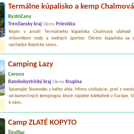
Termálne kúpalisko a kemp Chalmov
Bystričany
Trenčiansky kraj
Okres
Prievidza
Kepm v areáli Termálneho kúpaliska Chalmová uľahodí 
milovníkom vody a vodných športov. Okrem kúpaliska sa v
nachádza Bojnický zámo..
Camping Lazy
Cerovo
Banskobystrický kraj
Okres
Krupina
Spoznajte Slovensko z iného uhla. Mimo civilizácie, preč z mest
od komerčných kempingov, ktoré nájdete kdekoľvek v Európe. 
k nám..
Camp ZLATÉ KOPYTO
Šindliar