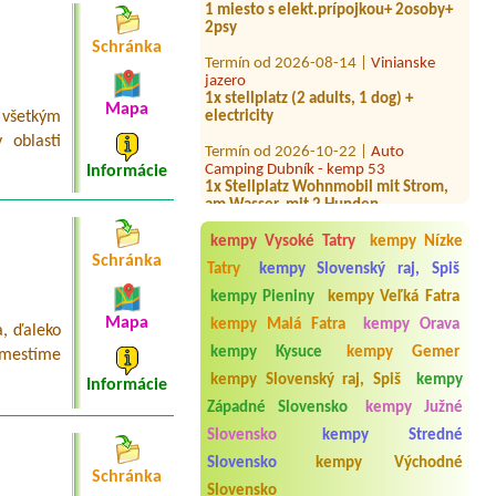
2psy
á
Schránka
Termín od 2026-08-14 |
Vinianske
jazero
1x stellplatz (2 adults, 1 dog) +
electricity
Mapa
všetkým
Termín od 2026-10-22 |
Auto
 oblasti
Camping Dubník - kemp 53
Informácie
1x Stellplatz Wohnmobil mit Strom,
am Wasser, mit 2 Hunden
Termín od 2026-08-05 |
Táborisko
kempy Vysoké Tatry
kempy Nízke
Zemplínska šírava Hôrka
Schránka
Tatry
kempy Slovenský raj, Spiš
Termín od 2026-07-31 |
ŠRZ Drienok
Mošovce Camping a Hotel***
kempy Pieniny
kempy Veľká Fatra
3L
Mapa
kempy Malá Fatra
kempy Orava
a, ďaleko
Termín od 2026-08-07 |
KEMPING
kempy Kysuce
kempy Gemer
Vmestíme
SLNEČNÉ JAZERÁ
kempy Slovenský raj, Spiš
kempy
1 miesto s el.pripojkov. 2 dospele
Informácie
osoby 1 dieta (2roky) 1 pes
Západné Slovensko
kempy Južné
Slovensko
kempy Stredné
Termín od 2026-08-18 |
ATC Nová
Duchonka
Slovensko
kempy Východné
3 osoby1
Schránka
Slovensko