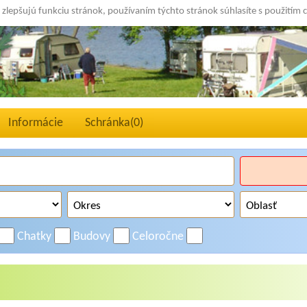
 zlepšujú funkciu stránok, používaním týchto stránok súhlasíte s použitím 
Informácie
Schránka(
0
)
Chatky
Budovy
Celoročne