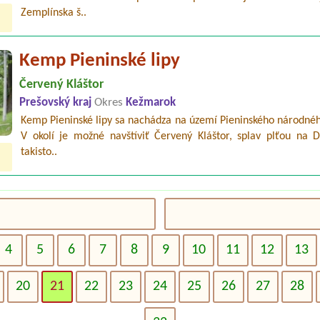
Zemplínska š..
Kemp Pieninské lipy
Červený Kláštor
Prešovský kraj
Okres
Kežmarok
Kemp Pieninské lipy sa nachádza na území Pieninského národnéh
V okolí je možné navštíviť Červený Kláštor, splav plťou na D
takisto..
4
5
6
7
8
9
10
11
12
13
20
21
22
23
24
25
26
27
28