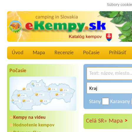
Súbory cookie
Úvod
Mapa
Recenzíe
Počasie
Prihlásiť
Počasie
Stany
Karavany
Kempy na videu
>
Celá SR»
Mapa
Hodnotenie kempov