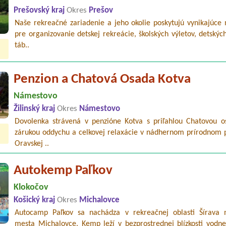
Prešovský kraj
Okres
Prešov
Naše rekreačné zariadenie a jeho okolie poskytujú vynikajúce 
pre organizovanie detskej rekreácie, školských výletov, detskýc
táb..
Penzion a Chatová Osada Kotva
Námestovo
Žilinský kraj
Okres
Námestovo
Dovolenka strávená v penzióne Kotva s priľahlou Chatovou o
zárukou oddychu a celkovej relaxácie v nádhernom prírodnom p
Oravskej ..
Autokemp Paľkov
Klokočov
Košický kraj
Okres
Michalovce
Autocamp Paľkov sa nachádza v rekreačnej oblasti Šírava 
mesta Michalovce. Kemp leží v bezprostrednej blízkosti vodne