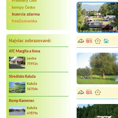
Priemery Cien
kempy Česko
Inzercia zdarma
freeZoznamka
Najviac zobrazované:
ATC Margita a Ilona
Levice
75951x
Stredisko Kaluža
Kaluža
56704x
Kemp Kamenec
Kaluža
47879x