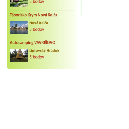
5 bodov
Táborisko Krym Nová Kelča
Nová Kelča
5 bodov
Autocamping VAVRIŠOVO
Liptovský Hrádok
5 bodov