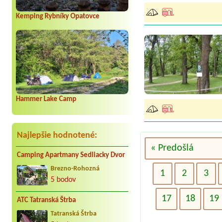
Kemping Rybníky Opatovce
Hammer Lake Camp
Najlepšie hodnotené:
« Predošlá
Camping Apartmany Sedliacky Dvor
Brezno-Rohozná
1
2
3
5 bodov
17
18
19
ATC Tatranská Štrba
Tatranská Štrba