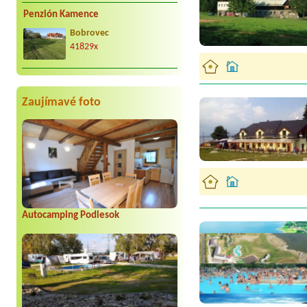
Penzión Kamence
Bobrovec
41829x
Zaujímavé foto
Autocamping Podlesok