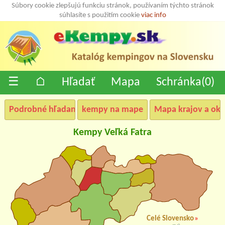
Súbory cookie zlepšujú funkciu stránok, používaním týchto stránok
súhlasíte s použitím cookie
viac info
☰
⌂
Hľadať
Mapa
Schránka(
0
)
Podrobné hľadanie
kempy na mape
Mapa krajov a okr
Kempy Veľká Fatra
Celé Slovensko
»