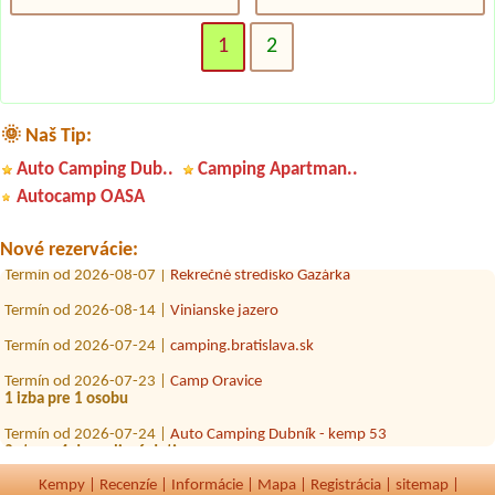
1
2
🌞 Naš Tip:
Termín od 2026-07-24 |
Autokemping Thermalpark
Auto Camping Dub..
Camping Apartman..
11×miest s ele prípojkou a parkovanie v areáli 2 dospely a 2 deti
Autocamp OASA
Termín od 2026-07-31 |
ŠRZ Drienok Mošovce Camping a Hotel***
3L
Nové rezervácie:
Termín od 2026-08-07 |
Rekrečné stredisko Gazárka
Termín od 2026-08-14 |
Vinianske jazero
Termín od 2026-07-24 |
camping.bratislava.sk
Termín od 2026-07-23 |
Camp Oravice
1 izba pre 1 osobu
Termín od 2026-07-24 |
Auto Camping Dubník - kemp 53
2 stany, 4 dospeli a 6 deti
Termín od 2026-08-05 |
Kemp Ormet Teplý Vrch
Kempy
|
Recenzíe
|
Informácie
|
Mapa
|
Registrácia
|
sitemap
|