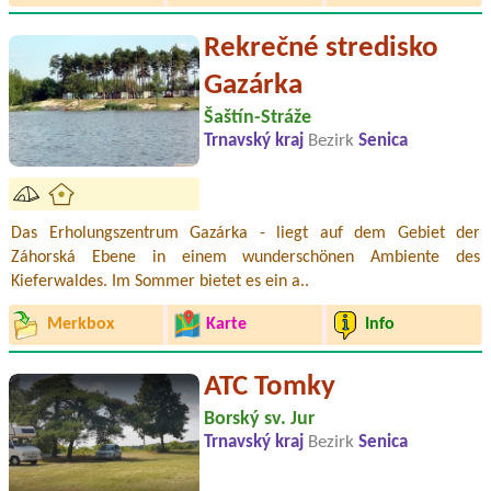
Rekrečné stredisko
Gazárka
Šaštín-Stráže
Trnavský kraj
Bezirk
Senica
Das Erholungszentrum Gazárka - liegt auf dem Gebiet der
Záhorská Ebene in einem wunderschönen Ambiente des
Kieferwaldes. Im Sommer bietet es ein a..
Merkbox
Karte
Info
ATC Tomky
Borský sv. Jur
Trnavský kraj
Bezirk
Senica