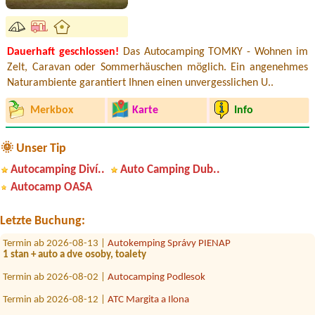
Dauerhaft geschlossen!
Das Autocamping TOMKY - Wohnen im
Zelt, Caravan oder Sommerhäuschen möglich. Ein angenehmes
Naturambiente garantiert Ihnen einen unvergesslichen U..
Merkbox
Karte
Info
🌞 Unser Tip
Autocamping Diví..
Auto Camping Dub..
Termin ab 2026-07-24 |
Auto Camping Dubník - kemp 53
2 stany, 4 dospeli a 6 deti
Autocamp OASA
Termin ab 2026-08-18 |
Konibar Kemp pod jazerom Hodruša
1 miesto pre veľký rodinný stan , dvaja dospelí,dve deti
Letzte Buchung:
Termin ab 2026-08-13 |
Autokemping Správy PIENAP
1 stan + auto a dve osoby, toalety
Termin ab 2026-08-02 |
Autocamping Podlesok
Termin ab 2026-08-12 |
ATC Margita a Ilona