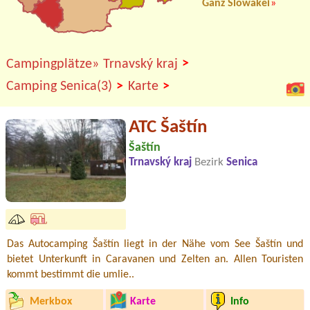
Ganz Slowakei
»
>
Campingplätze»
Trnavský kraj
>
>
Camping Senica(3)
Karte
ATC Šaštín
Šaštín
Trnavský kraj
Bezirk
Senica
Das Autocamping Šaštín liegt in der Nähe vom See Šaštín und
bietet Unterkunft in Caravanen und Zelten an. Allen Touristen
kommt bestimmt die umlie..
Merkbox
Karte
Info