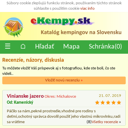
Súbory cookie zlepšujú funkciu stránok, používaním týchto stránok
súhlasíte s použitím cookie
viac info
☰
⌂
Hľadať
Mapa
Schránka(
0
)
Recenzíe, názory, diskusia
Tu môžete vložiť Váš príspevok aj s fotografiou, kde ste boli, čo ste
videli..
Vložiť novú recenziu
»
Vinianske jazero
21. 07. 2019
Okres: Michalovce
Od: Kamenický
Páčilo sa nám,pekné prostredie,vhodné pre rodiny s
deťmi,ochotný správca dovolil použiť jeho vlastnú mikrovlnku,radi
sa vrátime
(8)
Všetky recenzíe
»