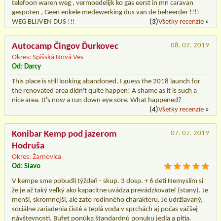
telefoon waren weg , vermoedelijk ko gas eerst in mn caravan
gespoten , Geen enkele medewerking dus van de beheerder !!!!
WEG BLIJVEN DUS !!!
(3)
Všetky recenzíe
»
Autocamp Čingov Ďurkovec
08. 07. 2019
Okres: Spišská Nová Ves
Od: Darcy
This place is still looking abandoned. I guess the 2018 launch for
the renovated area didn't quite happen! A shame as it is such a
nice area. It's now a run down eye sore. What happened?
(4)
Všetky recenzíe
»
Konibar Kemp pod jazerom
07. 07. 2019
Hodruša
Okres: Žarnovica
Od: Slavo
V kempe sme pobudli týždeň - skup. 3 dosp. + 6 deti Nemyslím si
že je až taký veľký ako kapacitne uvádza prevádzkovateľ (stany). Je
menší, skromnejší, ale zato rodinného charakteru. Je udržiavaný,
sociálne zariadenia čisté a teplá voda v sprchách aj počas väčšej
návštevnosti. Bufet ponúka štandardnú ponuku jedla a pitia.