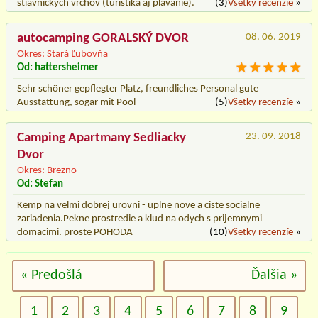
stiavnickych vrchov (turistika aj plávanie).
(3)
Všetky recenzíe
»
autocamping GORALSKÝ DVOR
08. 06. 2019
Okres: Stará Ľubovňa
Od: hattersheimer
Sehr schöner gepflegter Platz, freundliches Personal gute
Ausstattung, sogar mit Pool
(5)
Všetky recenzíe
»
Camping Apartmany Sedliacky
23. 09. 2018
Dvor
Okres: Brezno
Od: Stefan
Kemp na velmi dobrej urovni - uplne nove a ciste socialne
zariadenia.Pekne prostredie a klud na odych s prijemnymi
domacimi. proste POHODA
(10)
Všetky recenzíe
»
« Predošlá
Ďalšia »
1
2
3
4
5
6
7
8
9