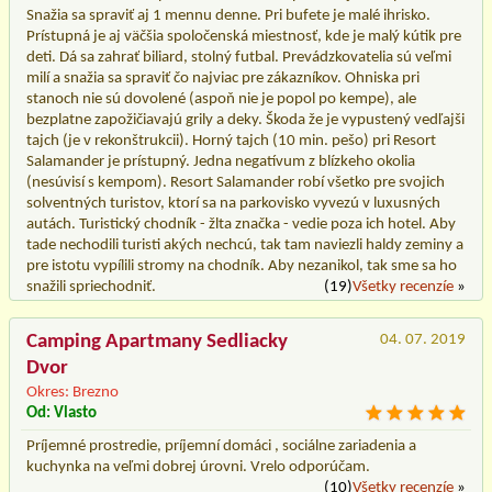
Snažia sa spraviť aj 1 mennu denne. Pri bufete je malé ihrisko.
Prístupná je aj väčšia spoločenská miestnosť, kde je malý kútik pre
deti. Dá sa zahrať biliard, stolný futbal. Prevádzkovatelia sú veľmi
milí a snažia sa spraviť čo najviac pre zákazníkov. Ohniska pri
stanoch nie sú dovolené (aspoň nie je popol po kempe), ale
bezplatne zapožičiavajú grily a deky. Škoda že je vypustený vedľajši
tajch (je v rekonštrukcii). Horný tajch (10 min. pešo) pri Resort
Salamander je prístupný. Jedna negatívum z blízkeho okolia
(nesúvisí s kempom). Resort Salamander robí všetko pre svojich
solventných turistov, ktorí sa na parkovisko vyvezú v luxusných
autách. Turistický chodník - žlta značka - vedie poza ich hotel. Aby
tade nechodili turisti akých nechcú, tak tam naviezli haldy zeminy a
pre istotu vypílili stromy na chodník. Aby nezanikol, tak sme sa ho
snažili spriechodniť.
(19)
Všetky recenzíe
»
Camping Apartmany Sedliacky
04. 07. 2019
Dvor
Okres: Brezno
Od: Vlasto
Príjemné prostredie, príjemní domáci , sociálne zariadenia a
kuchynka na veľmi dobrej úrovni. Vrelo odporúčam.
(10)
Všetky recenzíe
»