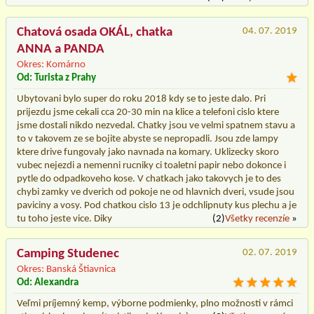
Chatová osada OKÁL, chatka
04. 07. 2019
ANNA a PANDA
Okres: Komárno
Od: Turista z Prahy
Ubytovani bylo super do roku 2018 kdy se to jeste dalo. Pri
prijezdu jsme cekali cca 20-30 min na klice a telefoni cislo ktere
jsme dostali nikdo nezvedal. Chatky jsou ve velmi spatnem stavu a
to v takovem ze se bojite abyste se nepropadli. Jsou zde lampy
ktere drive fungovaly jako navnada na komary. Uklizecky skoro
vubec nejezdi a nemenni rucniky ci toaletni papir nebo dokonce i
pytle do odpadkoveho kose. V chatkach jako takovych je to des
chybi zamky ve dverich od pokoje ne od hlavnich dveri, vsude jsou
paviciny a vosy. Pod chatkou cislo 13 je odchlipnuty kus plechu a je
tu toho jeste vice. Diky
(2)
Všetky recenzíe
»
Camping Studenec
02. 07. 2019
Okres: Banská Štiavnica
Od: Alexandra
Veľmi príjemný kemp, výborne podmienky, plno možnosti v rámci