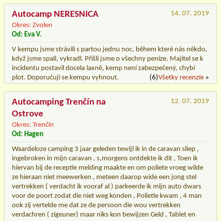
Autocamp NERESNICA
14. 07. 2019
Okres: Zvolen
Od: Eva V.
V kempu jsme strávili s partou jednu noc, během které nás někdo,
když jsme spali, vykradl. Přišli jsme o všechny peníze. Majitel se k
incidentu postavil docela laxně, kemp není zabezpečený, chybí
plot. Doporučuji se kempu vyhnout.
(6)
Všetky recenzíe
»
Autocamping Trenčín na
12. 07. 2019
Ostrove
Okres: Trenčín
Od: Hagen
Waardeloze camping 3 jaar geleden tewijl ik in de caravan sliep ,
ingebroken in mijn caravan , s,morgens ontdekte ik dit , Toen ik
hiervan bij de receptie melding maakte en om poliete vroeg wilde
ze hieraan niet meewerken , meteen daarop wide een jong stel
vertrekken ( verdacht ik vooraf al ) parkeerde ik mijn auto dwars
voor de poort zodat die niet weg konden , Polietie kwam , 4 man
ook zij vertelde me dat ze de persoon die wou vertrekken
verdachren ( zigeuner) maar niks kon bewijzen Geld , Tablet en