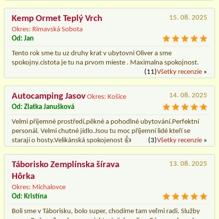
Kemp Ormet Teplý Vrch
15. 08. 2025
Okres: Rimavská Sobota
Od: Jan
Tento rok sme tu uz druhy krat v ubytovni Oliver a sme
spokojny.cistota je tu na prvom mieste . Maximalna spokojnost.
(11)
Všetky recenzíe
»
Autocamping Jasov
14. 08. 2025
Okres: Košice
Od: Zlatka Janušková
Velmi příjemné prostředí,pěkné a pohodlné ubytování.Perfektní
personál. Velmi chutné jídlo.Jsou tu moc příjemní lidé kteří se
starají o hosty.Velikánská spokojenost 👍
(3)
Všetky recenzíe
»
Táborisko Zemplínska šírava
13. 08. 2025
Hôrka
Okres: Michalovce
Od: Kristína
Boli sme v Táborisku, bolo super, chodíme tam veľmi radi. Služby