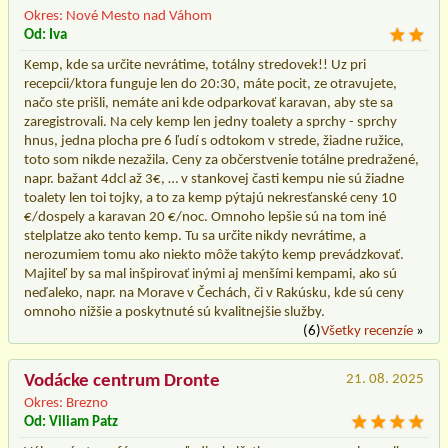
Okres: Nové Mesto nad Váhom
Od: Iva
Kemp, kde sa určite nevrátime, totálny stredovek!! Uz pri
recepcii/ktora funguje len do 20:30, máte pocit, ze otravujete,
načo ste prišli, nemáte ani kde odparkovať karavan, aby ste sa
zaregistrovali. Na cely kemp len jedny toalety a sprchy - sprchy
hnus, jedna plocha pre 6 ľudí s odtokom v strede, žiadne ružice,
toto som nikde nezažila. Ceny za občerstvenie totálne predražené,
napr. bažant 4dcl až 3€, … v stankovej časti kempu nie sú žiadne
toalety len toi tojky, a to za kemp pýtajú nekresťanské ceny 10
€/dospely a karavan 20 €/noc. Omnoho lepšie sú na tom iné
stelplatze ako tento kemp. Tu sa určite nikdy nevrátime, a
nerozumiem tomu ako niekto môže takýto kemp prevádzkovať.
Majiteľ by sa mal inšpirovať inými aj menšími kempami, ako sú
neďaleko, napr. na Morave v Čechách, či v Rakúsku, kde sú ceny
omnoho nižšie a poskytnuté sú kvalitnejšie služby.
(6)
Všetky recenzíe
»
Vodácke centrum Dronte
21. 08. 2025
Okres: Brezno
Od: Viliam Patz