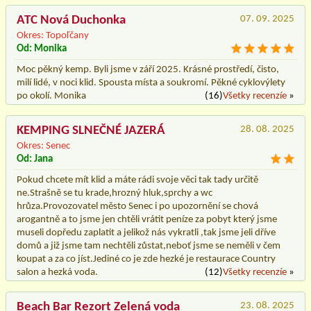
ATC Nová Duchonka
07. 09. 2025
Okres: Topoľčany
Od: Monika
Moc pěkný kemp. Byli jsme v září 2025. Krásné prostředí, čisto,
milí lidé, v noci klid. Spousta místa a soukromí. Pěkné cyklovýlety
po okolí. Monika
(16)
Všetky recenzíe
»
KEMPING SLNEČNÉ JAZERÁ
28. 08. 2025
Okres: Senec
Od: Jana
Pokud chcete mít klid a máte rádi svoje věci tak tady určitě
ne.Strašně se tu krade,hrozný hluk,sprchy a wc
hrůza.Provozovatel město Senec i po upozornění se chová
arogantně a to jsme jen chtěli vrátit peníze za pobyt který jsme
museli dopředu zaplatit a jelikož nás vykratli ,tak jsme jeli dříve
domů a již jsme tam nechtěli zůstat,neboť jsme se neměli v čem
koupat a za co jíst.Jediné co je zde hezké je restaurace Country
salon a hezká voda.
(12)
Všetky recenzíe
»
Beach Bar Rezort Zelená voda
23. 08. 2025