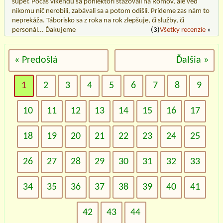
super. Počas víkendu sa poniektorí sťažovali na Rómov, ale ved
nikomu nič nerobili, zabávali sa a potom odišli. Prídeme zas nám to
neprekáža. Táborisko sa z roka na rok zlepšuje, či služby, či
personál... Ďakujeme
(3)
Všetky recenzíe
»
« Predošlá
Ďalšia »
1
2
3
4
5
6
7
8
9
10
11
12
13
14
15
16
17
18
19
20
21
22
23
24
25
26
27
28
29
30
31
32
33
34
35
36
37
38
39
40
41
42
43
44