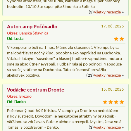
Výborná atmosféra, super ľudia, kalčetko a mega super hranolky
hodnotím 10/10 Ste super píše Simonka a Sofinka
(3)
Všetky recenzíe
»
Auto-camp Počúvadlo
17. 08. 2025
Okres: Banská Štiavnica
Od: Lucia
V kempe sme boli na 1 noc. Máme zlú skúsenosť. V kempe by sa
mal dodržiavať nočný kľud, podobne ako napríklad na Duchonka.
Vďaka hlučným "susedom" a hlasnej hudbe + zapnutému motoru
sme sa absolútne nevyspali. Hudba hrala aj po polnoci. Nabudúce
sa radšej vrátime na Duchonku. Táto skúsenosť prevážila
akékoľvek pozitíva.
(23)
Všetky recenzíe
»
Vodácke centrum Dronte
15. 08. 2025
Okres: Brezno
Od: Danko
Požehnaný bud Ježiš Kristus. V campingu Dronte sa nedokážem
nikdy sústrediť. Dôvodom je neskutočne atraktívny brigádnik -
väčšinou sa zdržiava v Bufete alebo na recepcii. Myslím, že sa volá
Tomáš. S pozdravom - Danko.
(3)
Všetky recenzíe
»