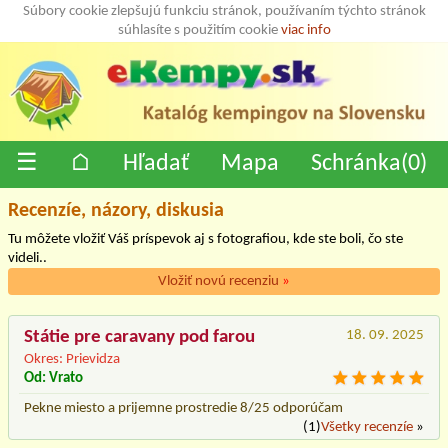
Súbory cookie zlepšujú funkciu stránok, používaním týchto stránok
súhlasíte s použitím cookie
viac info
☰
⌂
Hľadať
Mapa
Schránka(
0
)
Recenzíe, názory, diskusia
Tu môžete vložiť Váš príspevok aj s fotografiou, kde ste boli, čo ste
videli..
Vložiť novú recenziu
»
Státie pre caravany pod farou
18. 09. 2025
Okres: Prievidza
Od: Vrato
Pekne miesto a prijemne prostredie 8/25 odporúčam
(1)
Všetky recenzíe
»